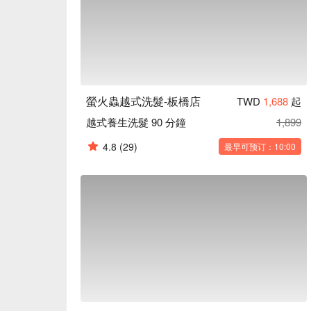
螢火蟲越式洗髮-板橋店
TWD
1,688
起
越式養生洗髮 90 分鐘
1,899
4.8
(29)
最早可预订：10:00