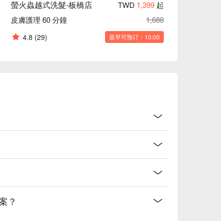
螢火蟲越式洗髮-板橋店
TWD
1,399
起
皮膚護理 60 分鐘
1,688
4.8
(29)
最早可预订：10:00
案？