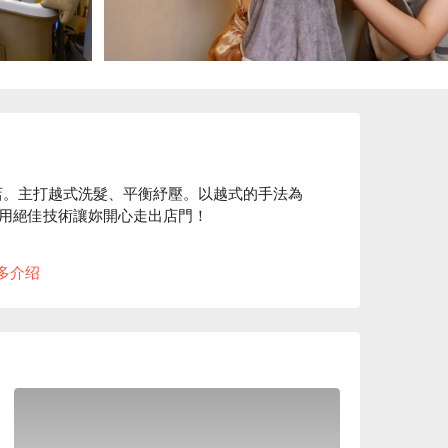
店。主打越式洗髮、平衡紓壓。以越式的手法為
用絕佳技術讓妳開心走出店門！

Spa，不僅為您仔細地清潔，還是一種前所未有
多介绍
橋店價格、螢火蟲越式洗髮-板橋店優惠立刻查看