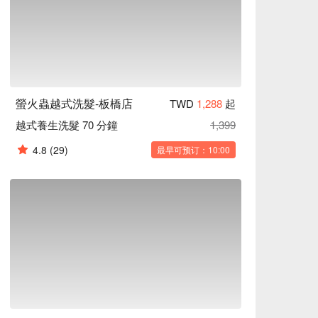
螢火蟲越式洗髮-板橋店
TWD
1,288
起
越式養生洗髮 70 分鐘
1,399
4.8
(29)
最早可预订：10:00