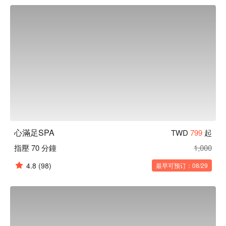
⬇︎
心滿足SPA
TWD
799
起
指壓 70 分鐘
1,000
4.8
(98)
最早可预订：08/29