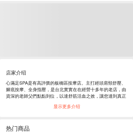
店家介绍
心滿足SPA是有高評價的板橋區按摩店。主打經頭肩頸舒壓、
腳底按摩、全身指壓，是台北實實在在經營十多年的老店，由
資深的老師父們點點到位，以達舒筋活血之效，讓您達到真正
舒壓放鬆的效果。

显示更多介绍
心滿足SPA評價：Google 4.6 星

心滿足SPA專業的中式經絡按摩店，無論指壓、腳底按摩，每
一次按壓皆能通達穴道，舒服的痠麻感把疲勞都趕跑。

热门商品
心滿足SPA預約、心滿足SPA價格、心滿足SPA優惠立刻查看