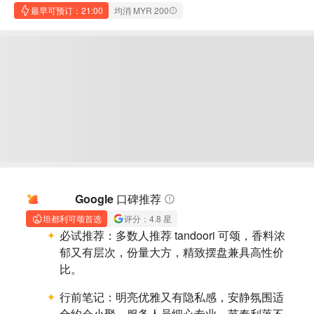
最早可预订：21:00
均消 MYR 200
AI 摘要
Google 口碑推荐
坦都利可颂首选
评分：4.8 星
必试推荐：
多数人推荐 tandoori 可颂，香料浓
郁又有层次，份量大方，精致摆盘兼具高性价
比。
行前笔记：
明亮优雅又有隐私感，安静氛围适
合约会小聚，服务人员细心专业、节奏利落不