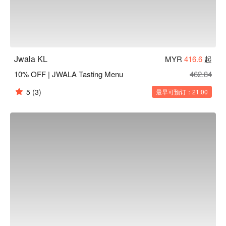
开放式厨房里那充满戏剧张力的滋滋声响。

🍽️ 精选推荐

・Sikandari Raan | 令人惊艳的全支羊腿，以慢火炖烤至入口
即化，并渗入馥郁的香料芬芳。

Jwala KL
MYR
416.6
起
・Tandoori Lobster | 新鲜龙虾以酸奶和香料腌制入味，放入坦
10% OFF | JWALA Tasting Menu
462.84
都里烤炉中炭烤，带出完美的烟熏风味。

・Jwala Black Dal | 口感丰润绵密的慢炖黑扁豆咖喱，经整夜
5
(3)
最早可预订：21:00
熬煮，释放出令人难忘的深邃层次。

・Malai Chicken Tikka | 鲜嫩多汁的鸡肉块，以香浓的鲜奶
油、奶酪与小豆蔻酱汁腌制而成。

🥤 招牌饮品

・Jwala G&T | 店家特制的金汤力，融入独家秘制的印度香
料，增添一抹芬芳惊喜。

・Saffron Sour | 一款奢华的鸡尾酒，将威士忌与藏红花的雅
致香气和一丝柑橘清新完美融合。

⭐ Google 评分：4.8 分，来自 394 则评论
