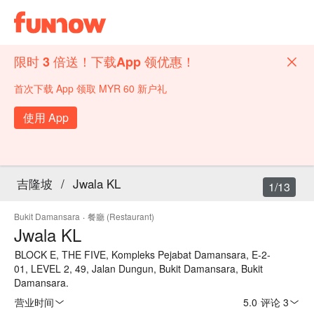
限时 3 倍送！下载App 领优惠！
首次下载 App 领取 MYR 60 新户礼
使用 App
吉隆坡
/
Jwala KL
1/13
Bukit Damansara
·
餐廳 (Restaurant)
Jwala KL
BLOCK E, THE FIVE, Kompleks Pejabat Damansara, E-2-
01, LEVEL 2, 49, Jalan Dungun, Bukit Damansara, Bukit
Damansara.
营业时间
5.0
·
评论 3