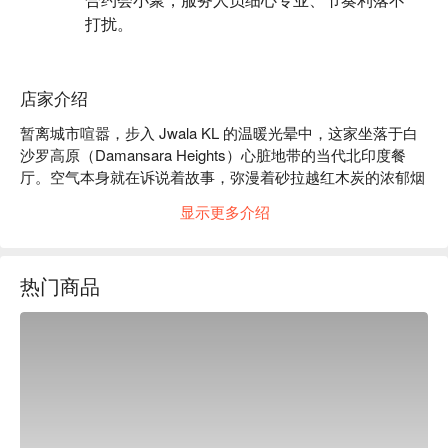
打扰。
店家介绍
暂离城市喧嚣，步入 Jwala KL 的温暖光晕中，这家坐落于白
沙罗高原（Damansara Heights）心脏地带的当代北印度餐
厅。空气本身就在诉说着故事，弥漫着砂拉越红木炭的浓郁烟
熏气息，以及特制坦都里烤炉中滋滋作响的芬芳香料。在此，
显示更多介绍
于主厨 Ramesh Thangaraj 的烹饪哲学引领下，历史悠久的传
统技艺与现代艺术在此交会。凝视着厨师们在烤架前纯熟地舞
动，他们的每个动作都是一场火焰与风味的共舞，精心打造一
热门商品
场真正难忘的用餐体验。

无论您是前来享用一顿快速的晚餐，或是一个流连忘返的夜
晚，这里的独到之处都将让您铭记于心：

菜单本身就是一场对火与香料的礼赞，每道菜肴都带着一抹源
自红木炭火坦都里烤炉的独特烟熏印记。这种对北印度料理的
现代诠释，不仅向其丰富的文化遗产致敬，同时也呈现出大胆
而新潮的风味。这场体验，不仅在于盘中的惊艳美味，更在于