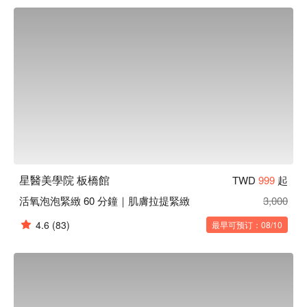
星醫美學院 板橋館
TWD
999
起
活氧泡泡緊緻 60 分鐘｜肌膚拉提緊緻
3,000
4.6
(83)
最早可预订：08/10