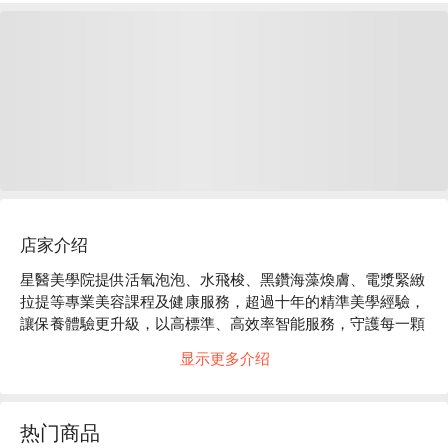
店家介绍
星醫美學院提供活氧泡泡、水飛梭、黑鑽海藻煥膚、電漿緊緻
拉提等專業美容課程及健康服務，超過十年的精準美學經驗，
讓保養體驗更升級，以高標準、高效率智能服務，守護每一顆
想變美的心。

显示更多介绍
星醫美學院評價：Google 5 星

星醫美學院 板橋館服務 : 健康、保養、保健

星醫美學院 板橋館預約、星醫美學院 板橋館價格、星醫美學
热门商品
院 板橋館優惠立刻查看 ⬇︎