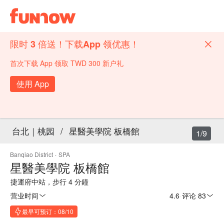
限时 3 倍送！下载App 领优惠！
首次下载 App 领取 TWD 300 新户礼
使用 App
台北｜桃园
/
星醫美學院 板橋館
1/9
Banqiao District
·
SPA
星醫美學院 板橋館
捷運府中站，步行 4 分鐘
营业时间
4.6
·
评论 83
最早可预订：08/10