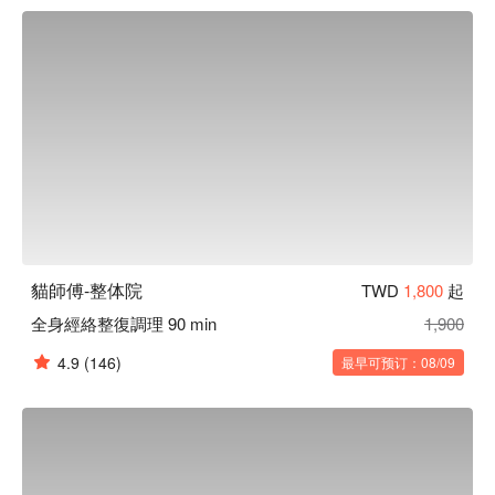
睡眠品質及經常頭昏腦脹族群，加強排酸疏導肩膀僵硬釋壓。

貓師傅 - 整体院預約、貓師傅 - 整体院價格、貓師傅 - 整体院
優惠立刻查看⬇︎
貓師傅-整体院
TWD
1,800
起
全身經絡整復調理 90 min
1,900
4.9
(146)
最早可预订：08/09