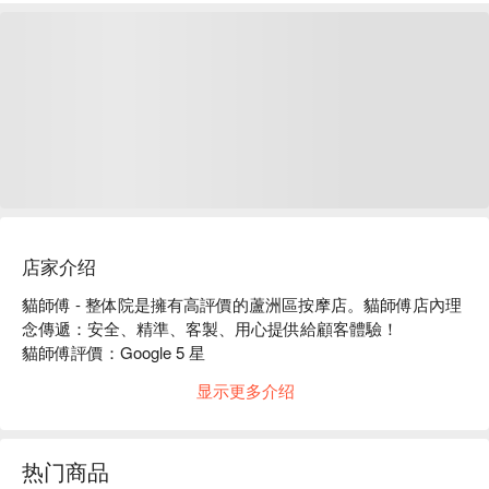
店家介绍
貓師傅 - 整体院是擁有高評價的蘆洲區按摩店。貓師傅店內理
念傳遞：安全、精準、客製、用心提供給顧客體驗！

貓師傅評價：Google 5 星

貓師傅的師傅皆有多年的專業經驗，全程安全免擔心，透過體
显示更多介绍
態平衡表了解身體後，更能精準的緩解不適，因人施按，絕不
會一套制式手法按所有人，細心觀察受痛程度並作調整，耐心
講解不適原因。

热门商品
貓師傅頭肩頸舒壓放鬆 60 分鐘，適合長時間使用 3C 產品、