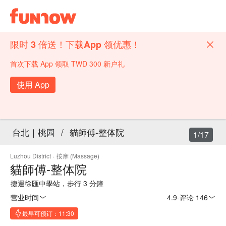
限时 3 倍送！下载App 领优惠！
首次下载 App 领取 TWD 300 新户礼
使用 App
台北｜桃园
/
貓師傅-整体院
1/17
Luzhou District
·
按摩 (Massage)
貓師傅-整体院
捷運徐匯中學站，步行 3 分鐘
营业时间
4.9
·
评论 146
最早可预订：11:30