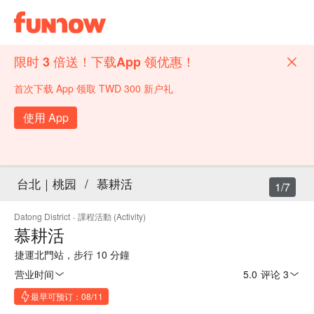
限时 3 倍送！下载App 领优惠！
首次下载 App 领取 TWD 300 新户礼
使用 App
台北｜桃园
/
慕耕活
1/7
Datong District
·
課程活動 (Activity)
慕耕活
捷運北門站，步行 10 分鐘
营业时间
5.0
·
评论 3
最早可预订：08/11