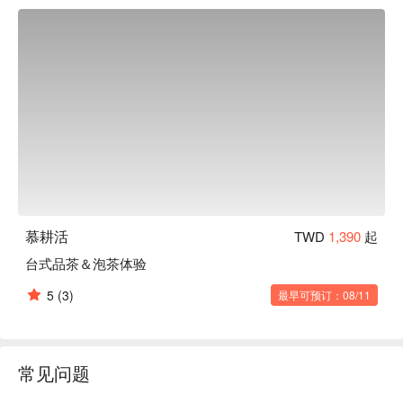
慕耕活評價：Google 5 星好評

慕耕活推薦：交通便利，捷運北門站步行 10 分鐘即可抵達，
教室位於迪化街商圈。

慕耕活預約、慕耕活價格立刻查看⬇︎
慕耕活
TWD
1,390
起
台式品茶＆泡茶体验
5
(3)
最早可预订：08/11
常见问题