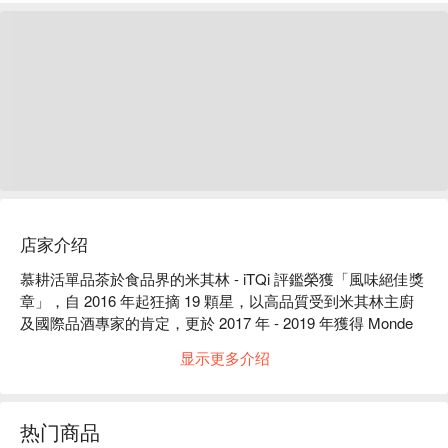
店家介绍
慕耕活單品茶於食品界的米其林 - iTQi 評鑑榮獲「風味絕佳獎
章」，自 2016 年起狂摘 19 顆星，以高品質受到米其林主廚
及國際品酒專家的肯定，更於 2017 年 - 2019 年獲得 Monde 
Selection 國際品質大賞的肯定，在全球聞名的評鑑中屢屢取
显示更多介绍
得佳績。

慕耕活定期邀請業界知名人士、茶藝老師舉辦茶會、茶文化
課、創作課程，將台灣茶文化分享給更多朋友。

热门商品
慕耕活體驗內容：品茶體驗、茶文化推廣
