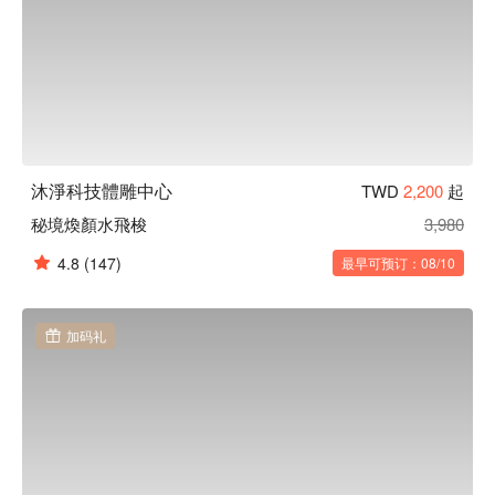
沐淨科技體雕中心
TWD
2,200
起
秘境煥顏水飛梭
3,980
4.8
(147)
最早可预订：08/10
加码礼