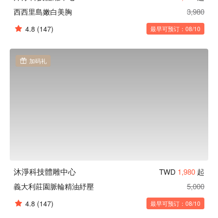
西西里島嫩白美胸
3,980
4.8
(147)
最早可预订：08/10
加码礼
沐淨科技體雕中心
TWD
1,980
起
義大利莊園脈輪精油紓壓
5,000
4.8
(147)
最早可预订：08/10