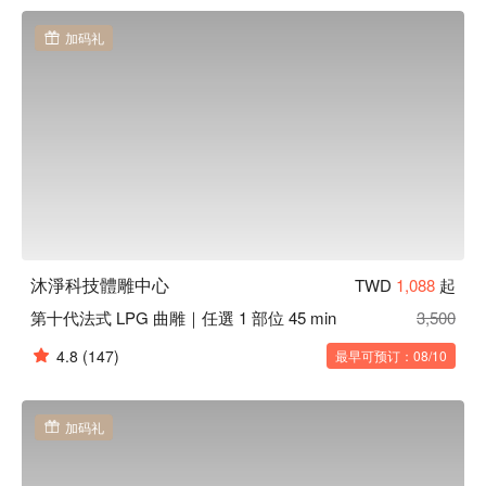
程的規劃，親切專業的諮詢，讓您更有效率由內而外散發光采
與自信，而來到沐淨體驗的您，繁忙、辛苦奔波、甚至為了理
加码礼
想，沐淨把最好的品質服務及寵愛呵護提供給最好的您。

頂級用料：在沐淨厭倦的工作壓力，生活壓力都拋下吧，紓壓
專業的體雕課程，輔以義大利、德國原裝專業調理產品，溫柔
呵護妳的心靈。

絕佳位置：位於熱鬧的台北東區，近捷運忠孝復興站，可於東
區地下街13號出口即可抵達。
沐淨科技體雕中心
TWD
1,088
起
第十代法式 LPG 曲雕｜任選 1 部位 45 min
3,500
4.8
(147)
最早可预订：08/10
加码礼