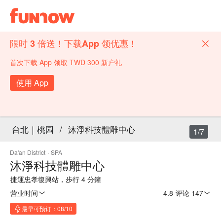
限时 3 倍送！下载App 领优惠！
首次下载 App 领取 TWD 300 新户礼
使用 App
台北｜桃园
/
沐淨科技體雕中心
1/7
Da'an District
·
SPA
沐淨科技體雕中心
捷運忠孝復興站，步行 4 分鐘
营业时间
4.8
·
评论 147
最早可预订：08/10