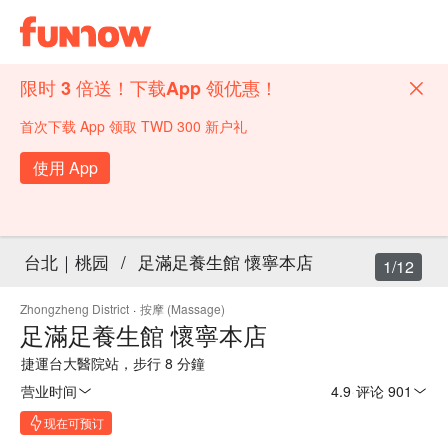
限时 3 倍送！下载App 领优惠！
首次下载 App 领取 TWD 300 新户礼
使用 App
台北｜桃园
/
足滿足養生館 懷寧本店
1/12
Zhongzheng District
·
按摩 (Massage)
足滿足養生館 懷寧本店
捷運台大醫院站，步行 8 分鐘
营业时间
4.9
·
评论 901
现在可预订