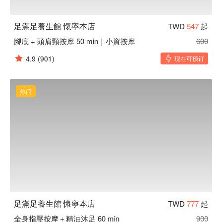
足滿足養生館 懷寧本店
TWD
547
起
腳底 + 頭肩頸按摩 50 min｜小資按摩
600
4.9
(901)
现在可预订
热门
足滿足養生館 懷寧本店
TWD
777
起
全身指壓按摩＋精油沐足 60 min
900