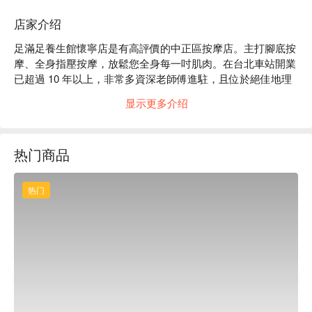
店家介绍
足滿足養生館懷寧店是有高評價的中正區按摩店。主打腳底按
摩、全身指壓按摩，放鬆您全身每一吋肌肉。在台北車站開業
已超過 10 年以上，非常多資深老師傅進駐，且位於絕佳地理
位置，是許多在地客、觀光客的首選，更是您想按摩的首選。

显示更多介绍
足滿足養生館懷寧店評價：Google 4.1 星

足滿足養生館懷寧店聘用業界非常資深、有口碑的按摩師，擁
有經驗豐富的手技，精準的穴位、力道、手法，一下手就知道
热门商品
您身體的狀況，也針對您想要的特定部位加強調理，提供客製
化的服務。

足滿足養生館懷寧店預約、足滿足養生館懷寧店價格、足滿足
热门
養生館懷寧店優惠立刻查看⬇︎