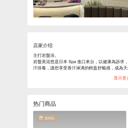
店家介绍
主打岩盤浴。

岩盤美浴悠是日本 Spa 進口來台，以健康為訴
汗排毒，讓您享受香汗淋漓的輕盈舒暢感，成為天
頂級用料：使用北海道特產神黑石，特質為約 40
显示更
新陳代謝，將毛細孔徹底張開，達到大量發汗的功
口碑好評：Google 4.4 星高分好評，以專業的技
絕佳位置：近捷運捷運頂溪站，步行約 1 分鐘。
热门商品
加码礼