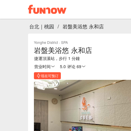
台北｜桃园
/
岩盤美浴悠 永和店
Yonghe District
·
SPA
岩盤美浴悠 永和店
捷運頂溪站，步行 1 分鐘
营业时间
5.0
·
评论 69
现在可预订