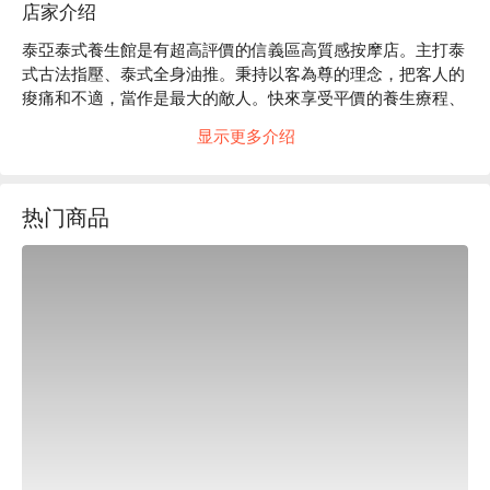
店家介绍
泰亞泰式養生館是有超高評價的信義區高質感按摩店。主打泰
式古法指壓、泰式全身油推。秉持以客為尊的理念，把客人的
痠痛和不適，當作是最大的敵人。快來享受平價的養生療程、
高水準的技術吧！

显示更多介绍
泰亞評價：Google 4.7 星、平台 4.8 星好評

泰亞透過泰式被動式瑜珈的按摩手法，讓您的身體心靈都得到
極致解放。

热门商品
泰亞店內按摩師皆有 7 年以上的資歷，專業技術無庸置疑。

泰亞泰式養生館預約、泰亞泰式養生館價格、泰亞泰式養生館
優惠立刻查看⬇︎