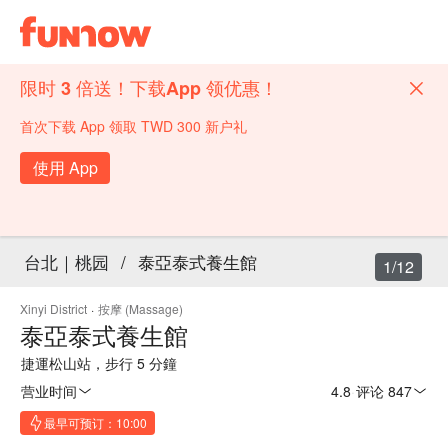
限时 3 倍送！下载App 领优惠！
首次下载 App 领取 TWD 300 新户礼
使用 App
台北｜桃园
/
泰亞泰式養生館
1/12
Xinyi District
·
按摩 (Massage)
泰亞泰式養生館
捷運松山站，步行 5 分鐘
营业时间
4.8
·
评论 847
最早可预订：10:00