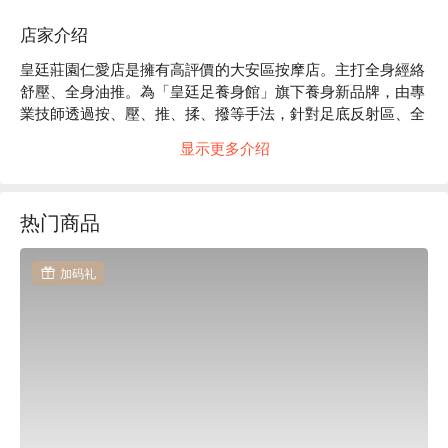
店家介绍
皇廷莊園仁愛店是擁有高評價的大安區按摩店。主打全身經絡
舒壓、全身油推。為「皇廷足養身館」旗下養身新品牌，由專
業技師透過按、壓、推、揉、撥等手法，針對足底反射區、全
身經絡穴位或淋巴進行按摩；服務過程技師的手勁亦可隨您的
显示更多介绍
喜好做調整，讓按摩變成輕鬆又放鬆的休閒活動，即使是初次
體驗也不會感到緊張。

皇廷莊園評價：Google 4.5 星、平台 4.9 星好評

热门商品
皇廷莊園的師傅都是精心禮聘的，對人體穴道瞭若指掌，力度
把握得恰恰好。師傅手指精密地按在與人體各部位、器官相對
應的反射區上，活絡經血，人也舒爽。

加码礼
皇廷莊園距捷運忠孝復興站步行僅約 3 分鐘，交通相當便利。

皇廷莊園仁愛店預約、皇廷莊園仁愛店價格、皇廷莊園仁愛店
優惠立刻查看⬇︎