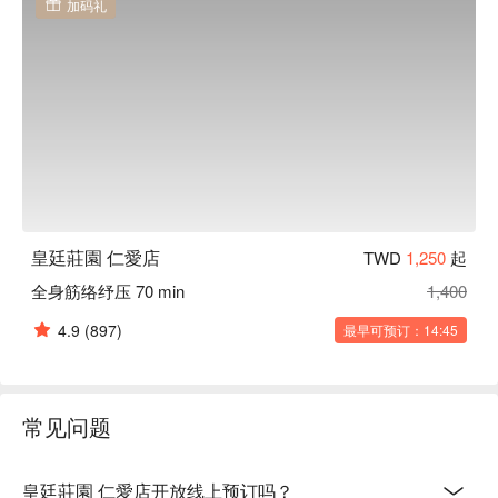
加码礼
皇廷莊園 仁愛店
TWD
1,250
起
全身筋络纾压 70 min
1,400
4.9
(897)
最早可预订：14:45
常见问题
皇廷莊園 仁愛店开放线上预订吗？