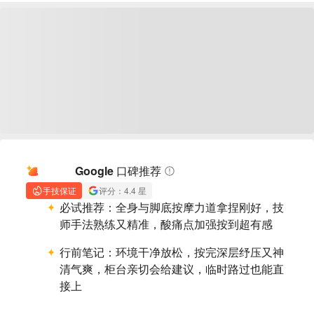
AI 摘要
Google 口碑推荐
手技保证
评分：4.4 星
必试推荐：
全身与脚底按摩力道拿捏刚好，技
师手法熟练又精准，酸痛点加强按到超有感
行前笔记：
环境干净放松，按完深层纾压又神
清气爽，柜台亲切会给建议，临时路过也能直
接上