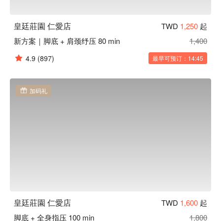
皇廷莊園 仁愛店
TWD
1,250
起
新方案｜脚底 + 肩颈纾压 80 min
1,400
4.9
(897)
最早可预订：14:45
加码礼
皇廷莊園 仁愛店
TWD
1,600
起
脚底 + 全身指压 100 min
1,800