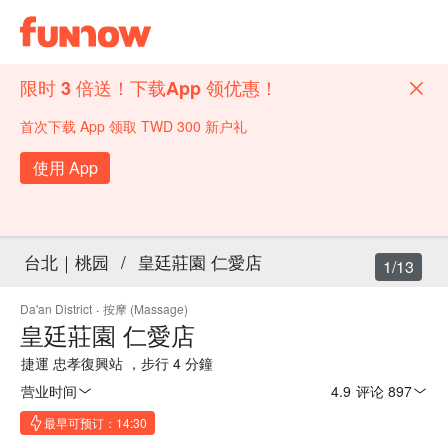
限时 3 倍送！下载App 领优惠！
首次下载 App 领取 TWD 300 新户礼
使用 App
台北｜桃园
/
皇廷莊園 仁愛店
1/13
Da'an District
·
按摩 (Massage)
皇廷莊園 仁愛店
捷運 忠孝復興站 ，步行 4 分鐘
营业时间
4.9
·
评论 897
最早可预订：14:30