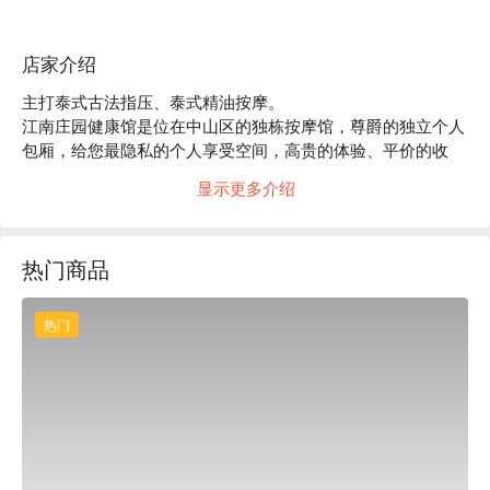
店家介绍
主打泰式古法指压、泰式精油按摩。

江南庄园健康馆是位在中山区的独栋按摩馆，尊爵的独立个人
包厢，给您最隐私的个人享受空间，高贵的体验、平价的收
费，是台北高CP值按摩馆。

显示更多介绍
专业师傅：江南庄园健康馆每位师傅都拥有多年经验，你的每
一条筋脉、每一束肌肉，都将在师傅的手技下获得释放，还原
应有的松弛。

热门商品
熟练手法：肌肉关节指压力道、穴位按揉捏搥、精油热敷，通
畅气血，精准地戳中最疲惫的那一点。只要两个钟头，便能够
神采奕奕，身心灵获得平衡，再次活力十足。

热门
质感装潢：独栋建筑，环境宽敞，木质调的装潢、再点缀水生
植物，加上每一间包厢皆有面光，白天太阳洒进，整个人都焕
然一新。