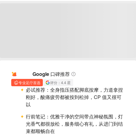
AI 摘要
Google 口碑推荐
专业足疗首选
评分：4.4 星
必试推荐：
全身指压搭配脚底按摩，力道拿捏
刚好，酸痛疲劳都被按到松掉，CP 值又很可
以
行前笔记：
优雅干净的空间带点神秘氛围，灯
光香气都很放松，服务细心有礼，从进门到结
束都顺畅自在