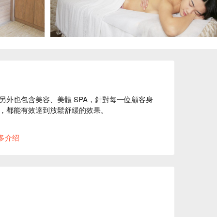
外也包含美容、美體 SPA，針對每一位顧客身
，都能有效達到放鬆舒緩的效果。

痛之外，透過精油的推、揉、按，將筋絡、穴位
多介绍
式。

使用的美容美體床位，讓顧客可以舒適地享受養生沙
格、浪漫峇里健康時尚館優惠立刻查看⬇︎