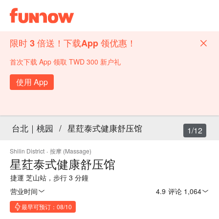
限时 3 倍送！下载App 领优惠！
首次下载 App 领取 TWD 300 新户礼
使用 App
台北｜桃园
/
星荭泰式健康舒压馆
1/12
Shilin District
·
按摩 (Massage)
星荭泰式健康舒压馆
捷運 芝山站，步行 3 分鐘
营业时间
4.9
·
评论 1,064
最早可预订：08/10