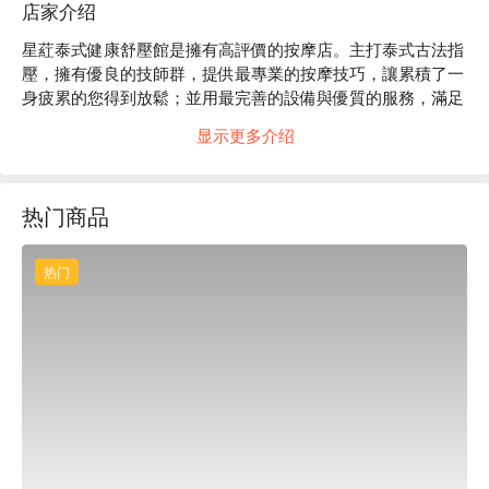
店家介绍
星葒泰式健康舒壓館是擁有高評價的按摩店。主打泰式古法指
壓，擁有優良的技師群，提供最專業的按摩技巧，讓累積了一
身疲累的您得到放鬆；並用最完善的設備與優質的服務，滿足
您所要的需求。

显示更多介绍
星葒泰式健康舒壓館評價：Google 4.7 星

星葒泰式健康舒壓館提供專業指壓、油壓技巧，結合中式、泰
式按摩手法，讓顧客緊繃的身體、以及深藏在肌肉裡的疲勞一
热门商品
併解放，在這裡能體驗到徹底舒活筋絡的感受！

星葒泰式健康舒壓館預約、星葒泰式健康舒壓館價格、星葒泰
式健康舒壓館優惠立刻查看⬇︎
热门