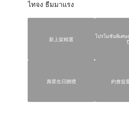
ไทจง ธีมมาแรง
โปรโมชันพิเศษส
新上架精選
ป
壽星生日贈禮
約會捉