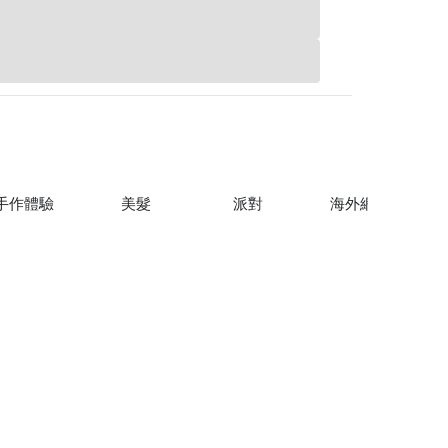
手作體驗
美髮
派對
海外網卡