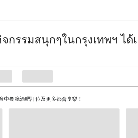
ิจกรรมสนุกๆในกรุงเทพฯ ได้
、台中餐廳酒吧訂位及更多都會享樂！