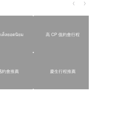
มเต็ลยอดนิยม
高 CP 值約會行程
朋
感約會推薦
慶生行程推薦
適合