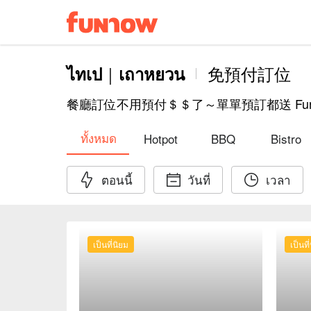
ไทเป｜เถาหยวน
免預付訂位
餐廳訂位不用預付＄＄了～單單預訂都送 Fun 
ทั้งหมด
Hotpot
BBQ
Bistro
ตอนนี้
วันที่
เวลา
เป็นที่นิยม
เป็นที