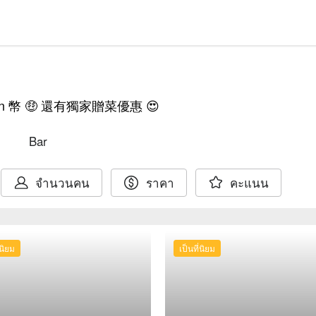
幣 🤑 還有獨家贈菜優惠 😍
Bar
จำนวนคน
ราคา
คะแนน
่นิยม
เป็นที่นิยม