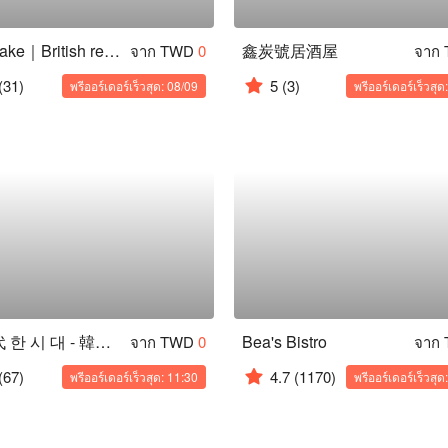
Britshake｜British restaurants in Taiwan - Tamsui Branch
鑫炭號居酒屋
จาก TWD
0
จาก
(31)
5
(3)
พรีออร์เดอร์เร็วสุด: 08/09
พรีออร์เดอร์เร็วสุด
韓時代 한 시 대 - 韓國烤肉吃到飽
Bea's Bistro
จาก TWD
0
จาก
(67)
4.7
(1170)
พรีออร์เดอร์เร็วสุด: 11:30
พรีออร์เดอร์เร็วสุด