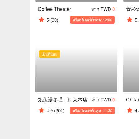
Coffee Theater
青杉
จาก TWD
0
5
(30)
5
พรีออร์เดอร์เร็วสุด: 12:00
เป็นที่นิยม
銀兔湯咖哩｜師大本店
Chiku
จาก TWD
0
4.9
(201)
4.
พรีออร์เดอร์เร็วสุด: 11:30