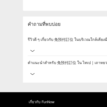
คำถามที่พบบ่อย
รีวิวดี ๆ เกี่ยวกับ 免預付訂位 ในบริเวณใกล้เคียงม
คำแนะนำสำหรับ 免預付訂位 ใน ไทเป｜เถาหยวน 
เกี่ยวกับ FunNow