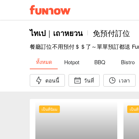
ไทเป｜เถาหยวน
免預付訂位
餐廳訂位不用預付＄＄了～單單預訂都送 Fun 
ทั้งหมด
Hotpot
BBQ
Bistro
ตอนนี้
วันที่
เวลา
เป็นที่นิยม
เป็นที