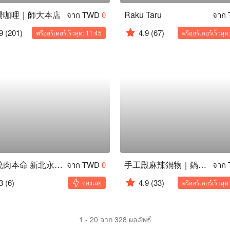
湯咖哩｜師大本店
Raku Taru
จาก TWD
0
จาก
9
(201)
4.9
(67)
พรีออร์เดอร์เร็วสุด: 11:45
พรีออร์เดอร์เร็วสุด
築間燒肉本命 新北永和店
手工殿麻辣鍋物｜鍋際大賞人氣 NO.1
จาก TWD
0
จาก
3
(6)
4.9
(33)
จองเลย
พรีออร์เดอร์เร็วสุด
1 - 20 จาก 328 ผลลัพธ์