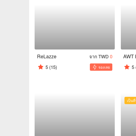
ReLazze
AWT B
จาก TWD
0
5
(15)
5
จองเลย
เป็นที