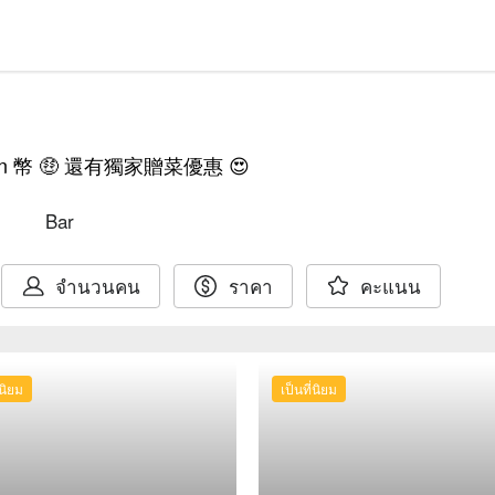
幣 🤑 還有獨家贈菜優惠 😍
Bar
จำนวนคน
ราคา
คะแนน
่นิยม
เป็นที่นิยม