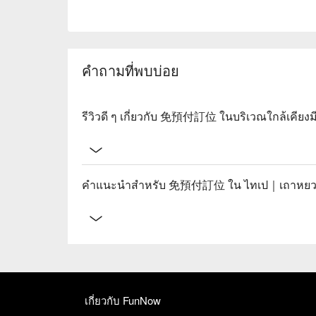
คำถามที่พบบ่อย
รีวิวดี ๆ เกี่ยวกับ 免預付訂位 ในบริเวณใกล้เคียงม
คำแนะนำสำหรับ 免預付訂位 ใน ไทเป｜เถาหยวน 
เกี่ยวกับ FunNow