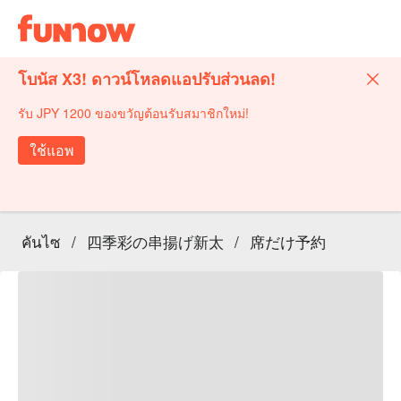
โบนัส X3! ดาวน์โหลดแอปรับส่วนลด!
รับ JPY 1200 ของขวัญต้อนรับสมาชิกใหม่!
ใช้แอพ
คันไซ
/
四季彩の串揚げ新太
/
席だけ予約