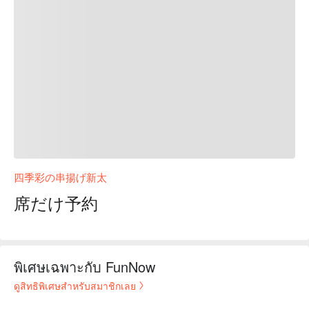
四季彩の串揚げ新太
席だけ予約
พิเศษเฉพาะกับ FunNow
ดูสิทธิพิเศษสำหรับสมาชิกเลย