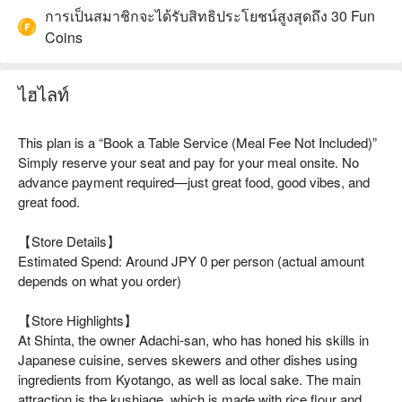
การเป็นสมาชิกจะได้รับสิทธิประโยชน์สูงสุดถึง 30 Fun
Coins
ไฮไลท์
This plan is a “Book a Table Service (Meal Fee Not Included)”
Simply reserve your seat and pay for your meal onsite. No
advance payment required—just great food, good vibes, and
great food.
【Store Details】
Estimated Spend: Around JPY 0 per person (actual amount
depends on what you order)
【Store Highlights】
At Shinta, the owner Adachi-san, who has honed his skills in
Japanese cuisine, serves skewers and other dishes using
ingredients from Kyotango, as well as local sake. The main
attraction is the kushiage, which is made with rice flour and