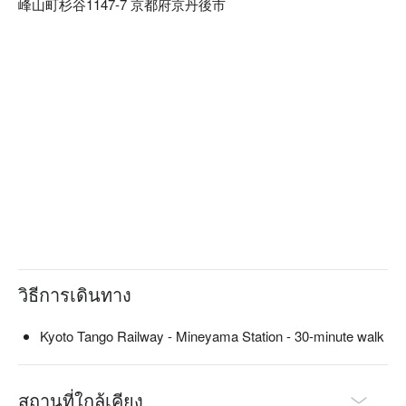
峰山町杉谷1147-7 京都府京丹後市
for each ingredient. While you can casually enjoy a drink with 
the kushiage, if you look at the daily side dishes and a la carte 
dishes lined up at the counter, you will find a variety of 
seasonal dishes that remind you of a small restaurant. And 
above all, the local sake from Kyotango. There are seven 
brands from local sake breweries with which the restaurant 
has strong ties, such as "Tamagawa" and "Shirokikyu". This is 
a place where you can fully enjoy the charm of Kyotango 
cuisine.

※ This translation includes content generated by AI.
วิธีการเดินทาง
Kyoto Tango Railway - Mineyama Station - 30-minute walk
สถานที่ใกล้เคียง