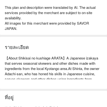
This plan and description were translated by AI. The actual
services provided by the merchant are subject to on-site
availability.
All images for this merchant were provided by SAVOR
JAPAN.
รายละเอียด
【About Shikisai no kushiage ARATA】A Japanese izakaya 
that serves seasonal skewers and other dishes made with 
ingredients from the local Kyotango area.At Shinta, the owner 
Adachi-san, who has honed his skills in Japanese cuisine, 
serves skewers and other dishes using ingredients from 
Kyotango, as well as local sake. The main attraction is the 
kushiage, which is made with rice flour and rice oil to create a 
light batter, bringing out the flavor of the ingredients. In 
ที่อยู่
particular, the seasonal kushiage, which uses ingredients in 
season, is served without sauce and with different seasonings 