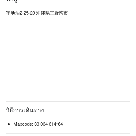
 2. ホテルでレンタル / 返却が可能：沖縄到着当日は車は使わ
ない場合などに便利です。

宇地泊2-25-23 沖縄県宜野湾市
※ホテル以外の場所でも可能な場合がありますのでチャット
でご相談ください。
วิธีการเดินทาง
Mapcode: 33 064 614*64