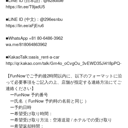
■LINE ID (日本語) : @828dtdie
https://lin.ee/T9jadU5
■LINE ID (中文)：@296esnbu
https://lin.ee/aFjEru6
■WhatsApp +81 80-6486-3962
wa.me/818064863962
■KakaoTalk:oasis_rent-a-car
http://qr.kakao.com/talk/Gm4o_oCvgOu_3vEWD35Ji418pPQ-
【FunNowでご予約後2時間以内に、以下のフォーマットに沿
って必要事項をご記入の上、店舗が指定する連絡方法にてご
連絡ください】
ーFunNow 予約番号
ー氏名（ FunNow 予約時の名前と同じ ）
ー予約日時
ー希望受け取り時間：
ー希望受け取り方法：空港送迎 / ホテルでの受け取り
ー希望返却時間：