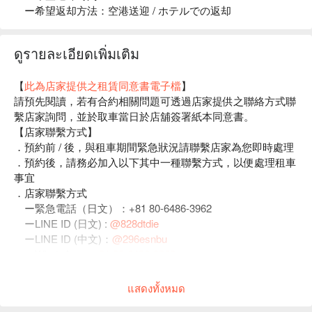
ー希望返却方法：空港送迎 / ホテルでの返却
ดูรายละเอียดเพิ่มเติม
【
此為店家提供之租賃同意書電子檔
】
請預先閱讀，若有合約相關問題可透過店家提供之聯絡方式聯
繫店家詢問，並於取車當日於店舖簽署紙本同意書。
【店家聯繫方式】
．預約前 / 後，與租車期間緊急狀況請聯繫店家為您即時處理
．預約後，請務必加入以下其中一種聯繫方式，以便處理租車
事宜
．店家聯繫方式
ー緊急電話（日文）：+81 80-6486-3962
ーLINE ID (日文) :
@828dtdie
ーLINE ID (中文)：
@296esnbu
ーWhatsApp：
+81 80-6486-3962
ーKakaoTalk：
oasis_rent-a-car
แสดงทั้งหมด