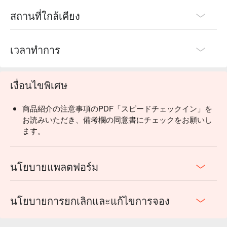
สถานที่ใกล้เคียง
เวลาทำการ
เงื่อนไขพิเศษ
商品紹介の注意事項のPDF「スピードチェックイン」を
お読みいただき、備考欄の同意書にチェックをお願いし
ます。
นโยบายแพลตฟอร์ม
นโยบายการยกเลิกและแก้ไขการจอง