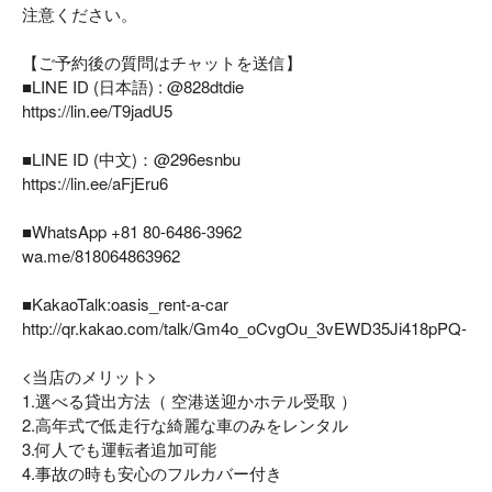
注意ください。
【ご予約後の質問はチャットを送信】
■LINE ID (日本語) : @828dtdie
https://lin.ee/T9jadU5
■LINE ID (中文)：@296esnbu
https://lin.ee/aFjEru6
■WhatsApp +81 80-6486-3962
wa.me/818064863962
■KakaoTalk:oasis_rent-a-car
http://qr.kakao.com/talk/Gm4o_oCvgOu_3vEWD35Ji418pPQ-
<当店のメリット>
1.選べる貸出方法（ 空港送迎かホテル受取 ）
2.高年式で低走行な綺麗な車のみをレンタル
3.何人でも運転者追加可能
4.事故の時も安心のフルカバー付き