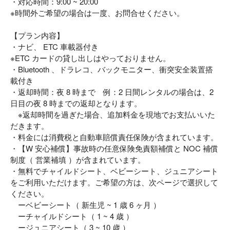
・対応時間：9:00 ~ 20:00
※時間外ご希望の場合は一度、お問合せください。
【プラン内容】
・ナビ、 ETC 車載器付き
※ETC カードの貸し出しはやっておりません。
・Bluetooth 、ドラレコ、バックモニター、衝突安全装置搭
載付き
・返却時間：夜 8 時まで 例：2 日間レンタルの場合は、2
日目の夜 8 時までの返却となります。
※返却時間を過ぎた場合、追加料金を現地でお支払いいた
だきます。
・料金には消費税と自動車賠償責任保険が含まれています。
・【W 安心補償】事故時の任意保険免責額補償と NOC 補償
制度（ 営業補填 ）が含まれています。
・無料でチャイルドシート、ベビーシート、ジュニアシート
をご利用いただけます。ご希望の方は、次ページで選択して
ください。
ーベビーシート（ 新生児 ~ 1 歳 6 ヶ月 ）
ーチャイルドシート（ 1 ~ 4 歳 ）
ージュニアシート（ 3 ~ 10 歳 ）