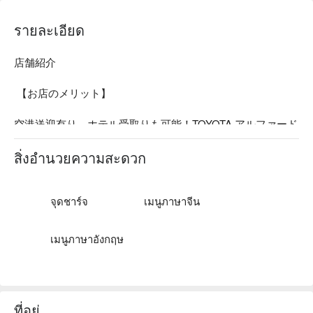
รายละเอียด
店舗紹介

 【お店のメリット】

空港送迎有り、ホテル受取りも可能！TOYOTA アルファード 
最上級車をはじめ、高年式で低走行の綺麗な車のみをレンタ
ルします。事故の時も安心のフルカバー制度あり。 

สิ่งอำนวยความสะดวก
 【当店の貸出方法は 2 種類】  

จุดชาร์จ
เมนูภาษาจีน
1.無料空港送迎

เมนูภาษาอังกฤษ
空港から貸出場所までの空港送迎付き（ 返却時も送迎可能 
）車で約10分で到着する店舗とは別の場所なのですぐにレン
タル可能。個別で送迎なので小さな子供がいる場合も待ち時
間を気にせずスムーズに乗車できます。 

ที่อยู่