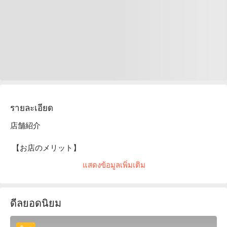
รายละเอียด
店舗紹介

 【お店のメリット】

แสดงข้อมูลเพิ่มเติม
空港送迎有り、ホテル受取りも可能！TOYOTA アルファード 
最上級車をはじめ、高年式で低走行の綺麗な車のみをレンタ
ルします。事故の時も安心のフルカバー制度あり。 

ดีลยอดนิยม
 【当店の貸出方法は 2 種類】  
