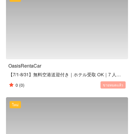
OasisRentaCar
【7/1-8/31】無料空港送迎付き｜ホテル受取 OK｜7 人乗り｜TOYOTA アルファード 最上級グレード｜1 ~ 6 日間
0
(0)
ขายหมดแล้ว
ใหม่