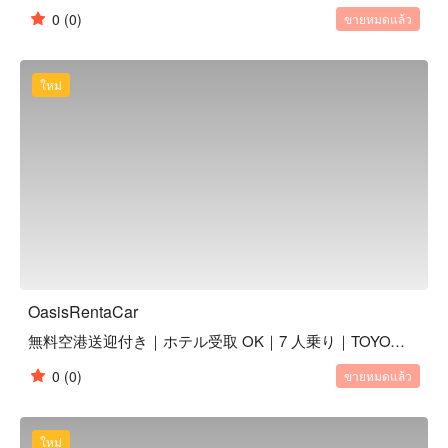
0
(0)
ขายหมดแล้ว
ใหม่
OasisRentaCar
無料空港送迎付き｜ホテル受取 OK｜7 人乗り｜TOYOTA アルファード｜1 ~ 6 日間
0
(0)
ขายหมดแล้ว
ใหม่