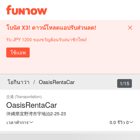
โบนัส X3! ดาวน์โหลดแอปรับส่วนลด!
รับ JPY 1200 ของขวัญต้อนรับสมาชิกใหม่!
ใช้แอพ
โอกินาว่า
/
OasisRentaCar
1/15
交通 (Transportation)
OasisRentaCar
沖縄県宜野湾市宇地泊2-25-23
เวลาทำการ
0.0
·
รีวิว 0