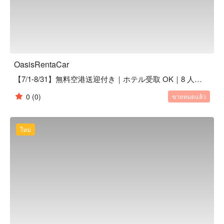
OasisRentaCar
【7/1-8/31】無料空港送迎付き｜ホテル受取 OK｜8 人乗り｜TOYOTA NOAH｜1 ~ 6 日間
0
(0)
ขายหมดแล้ว
ใหม่