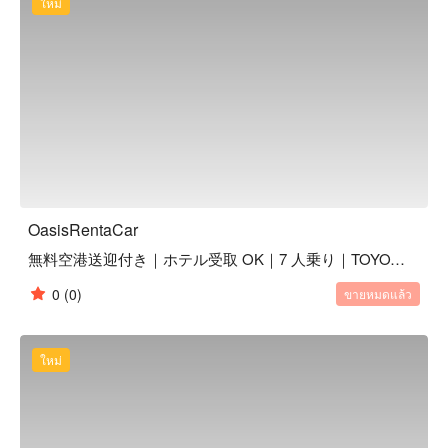
ใหม่
1.無料空港送迎

空港から貸出場所までの空港送迎付き（ 返却時も送迎可能 
）車で約10分で到着する店舗とは別の場所なのですぐにレン
タル可能。個別で送迎なので小さな子供がいる場合も待ち時
間を気にせずスムーズに乗車できます。 

 2. ホテルでレンタル / 返却が可能：沖縄到着当日は車は使わ
ない場合などに便利です。

OasisRentaCar
※ホテル以外の場所でも可能な場合がありますのでチャット
無料空港送迎付き｜ホテル受取 OK｜7 人乗り｜TOYOTA アルファード 最上級グレード｜1 ~ 6 日間
でご相談ください。
0
(0)
ขายหมดแล้ว
ใหม่