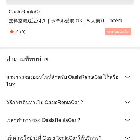
OasisRentaCar
無料空港送迎付き｜ホテル受取 OK｜5 人乗り｜TOYOTA AQUA HYBRID 上級グレード｜1 ~ 6 日間
0
(0)
ขายหมดแล้ว
คำถามที่พบบ่อย
สามารถจองออนไลน์สำหรับ OasisRentaCar ได้หรือ
ไม่?
วิธีการเดินทางไป OasisRentaCar ?
เวลาทำการของ OasisRentaCar ?
แพ็คเกจใดบ้างที่ OasisRentaCar ให้บริการ?