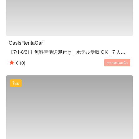
OasisRentaCar
【7/1-8/31】無料空港送迎付き｜ホテル受取 OK｜7 人乗り｜TOYOTA アルファード｜1 ~ 6 日間
0
(0)
ขายหมดแล้ว
ใหม่