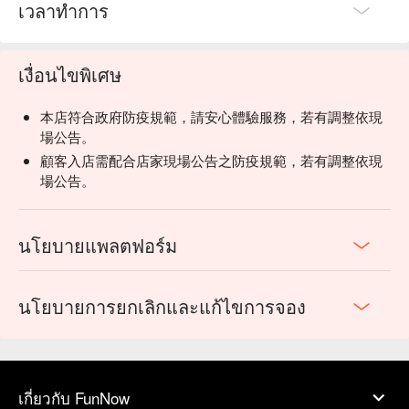
เวลาทำการ
เงื่อนไขพิเศษ
本店符合政府防疫規範，請安心體驗服務，若有調整依現
場公告。
顧客入店需配合店家現場公告之防疫規範，若有調整依現
場公告。
นโยบายแพลตฟอร์ม
นโยบายการยกเลิกและแก้ไขการจอง
เกี่ยวกับ FunNow