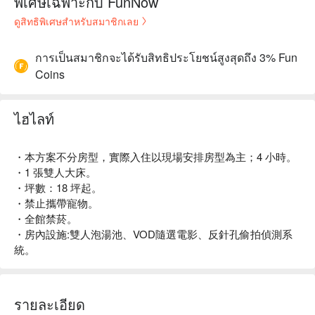
พิเศษเฉพาะกับ FunNow
ดูสิทธิพิเศษสำหรับสมาชิกเลย
การเป็นสมาชิกจะได้รับสิทธิประโยชน์สูงสุดถึง 3% Fun
Coins
ไฮไลท์
・本方案不分房型，實際入住以現場安排房型為主；4 小時。
・1 張雙人大床。
・坪數：18 坪起。
・禁止攜帶寵物。
・全館禁菸。
・房內設施:雙人泡湯池、VOD隨選電影、反針孔偷拍偵測系
統。
รายละเอียด