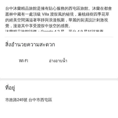
台中沐蘭精品旅館是擁有貼心服務的西屯區旅館。沐蘭在都會
叢林中藏有一處頂級 Villa 渡假風的秘境，遍植綠樹四季花草
的絕美空間滿溢著寧靜與浪漫氛圍，華麗的裝潢設計刺激視
覺，漫遊其中享受渡假中放空的感覺。

沐蘭精品旅館評價：Google 4.2 星、平台 4.9 星好評推薦

沐蘭精品旅館推薦：近高鐵台中站，車程約 10 分鐘即可抵
達，距離台中火車站有 20 分鐘車程，比鄰秋紅谷公園、新光
สิ่งอำนวยความสะดวก
三越、 Tiger City 及逢甲夜市，可同時貼近大自然也能享受購
物與美食的樂趣。

台中沐蘭精品旅館優惠、台中沐蘭精品旅館住宿方案、台中沐
Wi-Fi
อ่างอาบน้ำ
蘭精品旅館休息方案立刻查看⬇︎
ที่อยู่
市政路245號 台中市西屯區