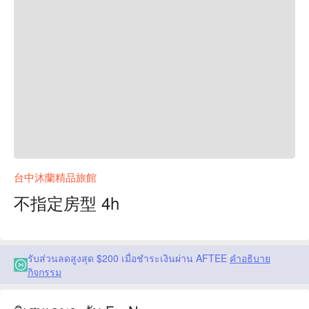
台中沐蘭精品旅館
不指定房型 4h
รับส่วนลดสูงสุด $200 เมื่อชำระเงินผ่าน AFTEE
คำอธิบาย
กิจกรรม