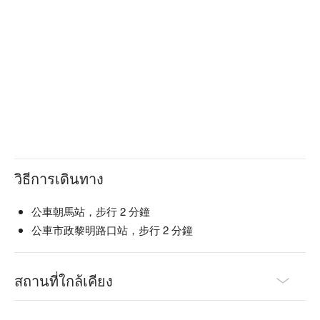
วิธีการเดินทาง
公車朝馬站，步行 2 分鐘
公車市政黎明路口站，步行 2 分鐘
สถานที่ใกล้เคียง