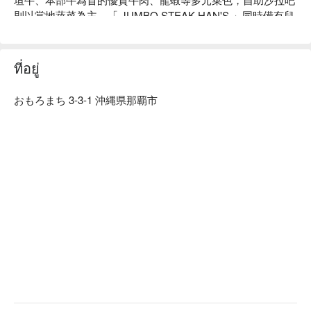
肉質が柔らかく、脂肪分の少ない赤身のお肉なので女性にも
則以當地蔬菜為主。「 JUMBO STEAK HAN'S 」同時備有兒
人気❣️
童菜單，滿足全家大小口福。

バターをたーっぷり！ソースもたーっぷり！かけて食べると
【招牌菜單】

もう最高です。
冷藏後腿肉牛排：自開店以來長期受到眾人喜愛，最能代表「 
ที่อยู่
JUMBO STEAK HAN'S 」牛排館的牛排！牛肉先由技巧純熟
職人細心地去骨、去筋，因此不見紅肉本身難以適應的味道，
おもろまち 3-3-1 沖縄県那覇市
只吃的到上等好味。

丁骨牛排：號稱奢侈牛排，一次滿足您想吃莎朗牛排以及牛里
肌的心願！且這公道價僅在「 JUMBO STEAK HAN'S 」才有
呢！

戰斧牛排：使用牛排最夯的部分「 肋眼 」帶骨處製作成 1.2 
公斤超大牛排！其紅肉和脂肪的完美比例為最大特色。（須於 
1 日前事先預約）

【絕佳地點】餐廳位在新都心、歌町的購物商城 Apple Town 
內；購物完或是看完電影後，最適合來這用餐了！