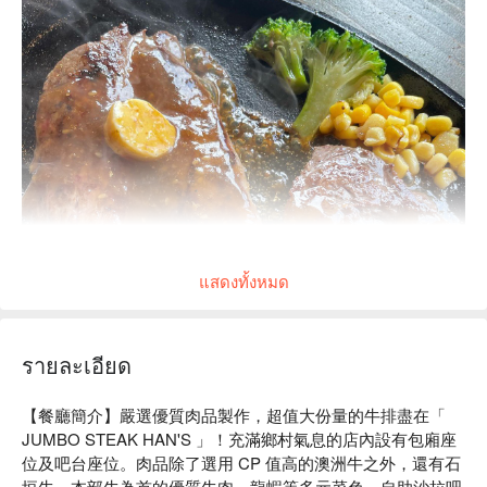
แสดงทั้งหมด
รายละเอียด
【餐廳簡介】嚴選優質肉品製作，超值大份量的牛排盡在「 
JUMBO STEAK HAN'S 」！充滿鄉村氣息的店內設有包廂座
【人気No.1】
位及吧台座位。肉品除了選用 CP 值高的澳洲牛之外，還有石
🌈＼✨オージーチルドランプステーキ✨／
垣牛、本部牛為首的優質牛肉、龍蝦等多元菜色，自助沙拉吧