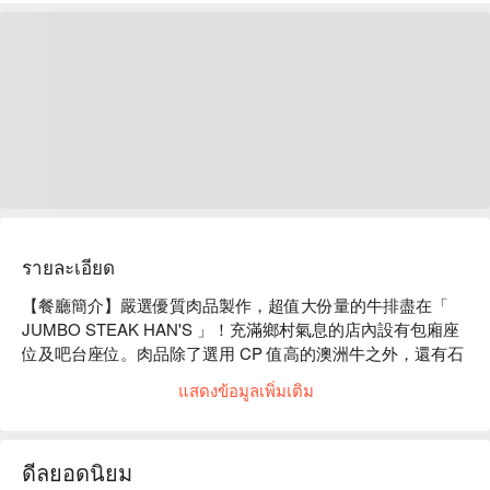
รายละเอียด
【餐廳簡介】嚴選優質肉品製作，超值大份量的牛排盡在「 
JUMBO STEAK HAN'S 」！充滿鄉村氣息的店內設有包廂座
位及吧台座位。肉品除了選用 CP 值高的澳洲牛之外，還有石
垣牛、本部牛為首的優質牛肉、龍蝦等多元菜色，自助沙拉吧
แสดงข้อมูลเพิ่มเติม
則以當地蔬菜為主。「 JUMBO STEAK HAN'S 」同時備有兒
童菜單，滿足全家大小口福。

【招牌菜單】

ดีลยอดนิยม
冷藏後腿肉牛排：自開店以來長期受到眾人喜愛，最能代表「 