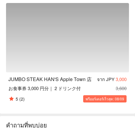
JUMBO STEAK HAN'S 」牛排館的牛排！牛肉先由技巧純熟
職人細心地去骨、去筋，因此不見紅肉本身難以適應的味道，
只吃的到上等好味。

丁骨牛排：號稱奢侈牛排，一次滿足您想吃莎朗牛排以及牛里
肌的心願！且這公道價僅在「 JUMBO STEAK HAN'S 」才有
呢！

戰斧牛排：使用牛排最夯的部分「 肋眼 」帶骨處製作成 1.2 
公斤超大牛排！其紅肉和脂肪的完美比例為最大特色。（須於 
1 日前事先預約）

【絕佳地點】餐廳位在新都心、歌町的購物商城 Apple Town 
內；購物完或是看完電影後，最適合來這用餐了！
JUMBO STEAK HAN'S Apple Town 店
จาก JPY
3,000
お食事券 3,000 円分｜ 2 ドリンク付
3,600
5
(2)
พรีออร์เดอร์เร็วสุด: 08/09
คำถามที่พบบ่อย