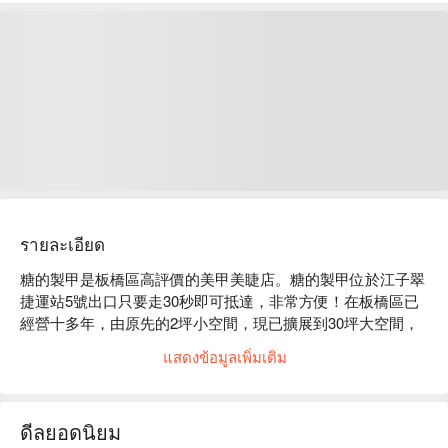
รายละเอียด
糖的製甲是板橋區高評價的美甲美睫店。糖的製甲位於江子翠
捷運站5號出口只要走30秒即可抵達，非常方便！在板橋區已
經營十多年，由原先的2坪小空間，現已擴展到30坪大空間，
只為了提供給顧客更大更舒適的空間。本店技術師專業及用心
แสดงข้อมูลเพิ่มเติม
的服務，常受顧客肯定且口耳相傳，本店已累積相當多的忠實
顧客。

糖的製甲評價：Google 5 星好評

ดีลยอดนิยม
糖的製甲服務：我們提供手足凝膠、手足保養、人造甲修正、