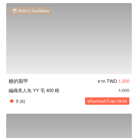
美睫、霧眉、霧唇、除毛等服務

糖的製甲推薦：為求給顧客帶來更多更好更專業的服務品質，
สิทธิประโยชน์พิเศษ
店內技術師經長期培訓與固定進修，持續給顧客最嶄新的手
法，讓您我能一起走在流行尖端。

糖的製甲預約、糖的製甲價格、糖的製甲優惠立刻查看 ⬇︎
糖的製甲
จาก TWD
1,300
編織美人魚 YY 毛 400 根
1,800
5
(6)
พรีออร์เดอร์เร็วสุด: 08/08