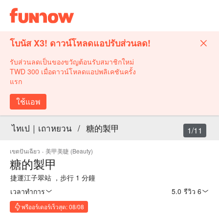
โบนัส X3! ดาวน์โหลดแอปรับส่วนลด!
รับส่วนลดเป็นของขวัญต้อนรับสมาชิกใหม่
TWD 300 เมื่อดาวน์โหลดแอปพลิเคชันครั้ง
แรก
ใช้แอพ
ไทเป｜เถาหยวน
/
糖的製甲
1/11
เขตปันเฉียว
·
美甲美睫 (Beauty)
糖的製甲
捷運江子翠站 ，步行 1 分鐘
เวลาทำการ
5.0
·
รีวิว 6
พรีออร์เดอร์เร็วสุด: 08/08