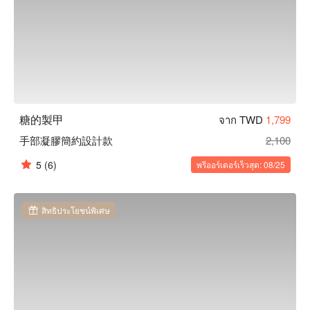
糖的製甲
จาก TWD
1,799
手部凝膠簡約設計款
2,100
5
(6)
พรีออร์เดอร์เร็วสุด: 08/25
สิทธิประโยชน์พิเศษ