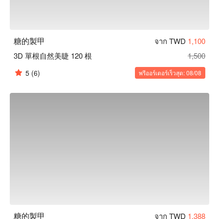
糖的製甲
จาก TWD
1,100
3D 單根自然美睫 120 根
1,500
5
(6)
พรีออร์เดอร์เร็วสุด: 08/08
糖的製甲
จาก TWD
1,388