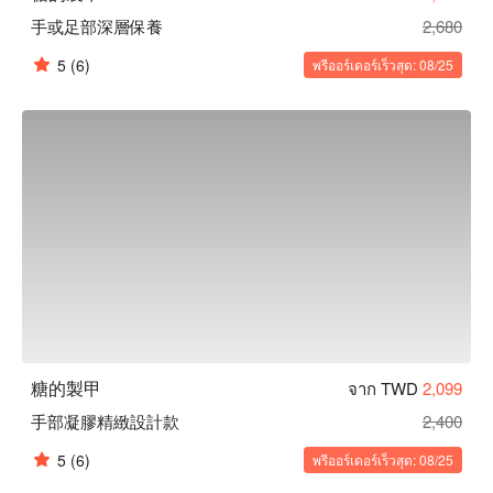
手或足部深層保養
2,680
5
(6)
พรีออร์เดอร์เร็วสุด: 08/25
糖的製甲
จาก TWD
2,099
手部凝膠精緻設計款
2,400
5
(6)
พรีออร์เดอร์เร็วสุด: 08/25