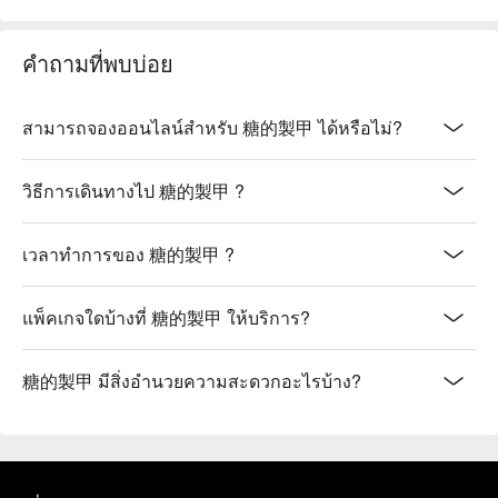
คำถามที่พบบ่อย
สามารถจองออนไลน์สำหรับ 糖的製甲 ได้หรือไม่?
วิธีการเดินทางไป 糖的製甲 ?
เวลาทำการของ 糖的製甲 ?
แพ็คเกจใดบ้างที่ 糖的製甲 ให้บริการ?
糖的製甲 มีสิ่งอำนวยความสะดวกอะไรบ้าง?