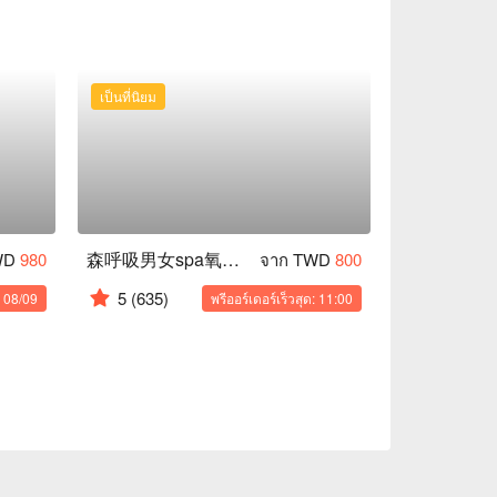
เป็นที่นิยม
森呼吸男女spa氧身會館
WD
980
จาก TWD
800
5
(635)
: 08/09
พรีออร์เดอร์เร็วสุด: 11:00