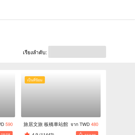
เรียงลำดับ:
เป็นที่นิยม
旅居文旅 板橋車站館
WD
590
จาก TWD
480
4.9
(11443)
: 08/08
จองเลย