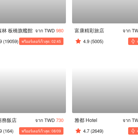
森林 板橋旗艦館
富康精彩旅店
จาก TWD
980
จาก T
9
(19059)
4.9
(5005)
พรีออร์เดอร์เร็วสุด: 02:45
商務飯店
雅都 Hotel
จาก TWD
730
จาก T
9
(164)
4.7
(2649)
พรีออร์เดอร์เร็วสุด: 08/09