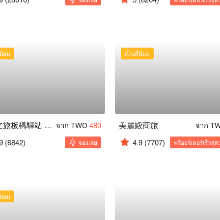
่นิยม
เป็นที่นิยม
旅居文旅板橋驛站 湳雅夜市館
美麗殿商旅
จาก TWD
480
จาก T
9
(6842)
4.9
(7707)
จองเลย
พรีออร์เดอร์เร็วสุด
่นิยม