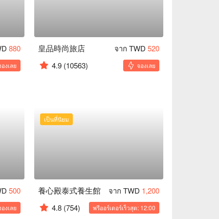
皇品時尚旅店
WD
880
จาก TWD
520
4.9
(10563)
จองเลย
จองเลย
เป็นที่นิยม
養心殿泰式養生館
WD
500
จาก TWD
1,200
4.8
(754)
จองเลย
พรีออร์เดอร์เร็วสุด: 12:00