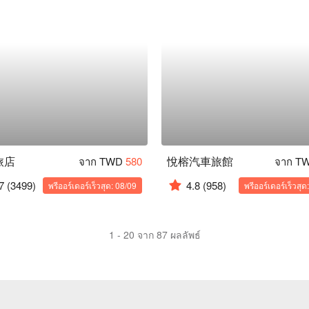
旅店
悅榕汽車旅館
จาก TWD
580
จาก T
7
(3499)
4.8
(958)
พรีออร์เดอร์เร็วสุด: 08/09
พรีออร์เดอร์เร็วสุด
1 - 20 จาก 87 ผลลัพธ์