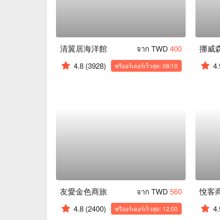
清翼居海洋館
挪威
จาก TWD
400
4.8
(3928)
4.
พรีออร์เดอร์เร็วสุด: 08/10
友愛金色商旅
悅客
จาก TWD
560
4.8
(2400)
4.
พรีออร์เดอร์เร็วสุด: 12:00