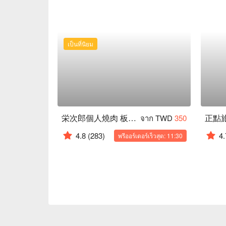
เป็นที่นิยม
栄次郎個人燒肉 板橋文化店
正點
จาก TWD
350
4.8
(283)
4.
พรีออร์เดอร์เร็วสุด: 11:30