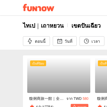
ไทเป｜เถาหยวน
เขตปันเฉียว
ตอนนี้
วันที่
เวลา
เป็นที่นิยม
เป็นที
馥俐商旅一館｜全新裝潢
馥俐
จาก TWD
580
4.9
(17754)
4.
จองเลย