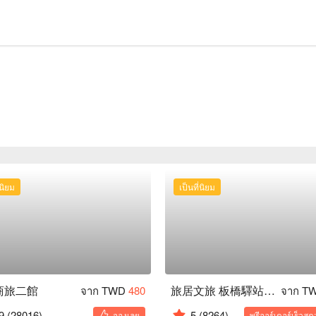
่นิยม
เป็นที่นิยม
商旅二館
旅居文旅 板橋驛站亞東館
จาก TWD
480
จาก T
9
(28016)
5
(8264)
จองเลย
พรีออร์เดอร์เร็วสุด