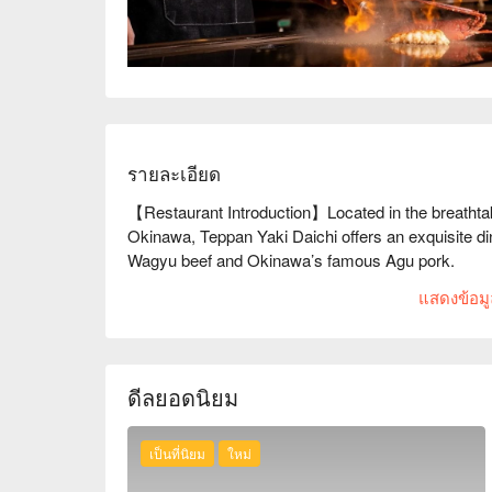
รายละเอียด
【Restaurant Introduction】Located in the breathtak
Okinawa, Teppan Yaki Daichi offers an exquisite d
Wagyu beef and Okinawa’s famous Agu pork.

With the endless blue ocean as your backdrop, watc
แสดงข้อมูล
ingredients and top-quality meats right before your e
unforgettable dining memory.

【Highly Recommended】Google 4.4 Stars 🌟 Highl
loved it! Food was well prepared and very flavorful.
ดีลยอดนิยม
【Signature Dishes】

Abalone & Lobster Teppanyaki Course：Indulge in t
and lobster in one course

เป็นที่นิยม
ใหม่
Premium A5 Wagyu Beef：Choose from lean cuts, tend