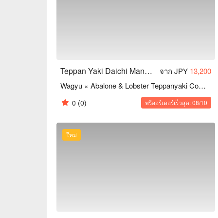
the ultimate experience

【Courses & Cuisine】

Featuring carefully selected A5-grade Wagyu beef, O
Special luxurious surf-and-turf courses available, i
【Space & Atmosphere】

Private rooms for up to 16 guests, ideal for annivers
Counter seats with a live teppanyaki performance b
Teppan Yaki Daichi Manza Cape｜Highly Rated Teppanyaki in Onna, Okinawa
จาก JPY
13,200
【Access & Nearby Attractions】

Wagyu × Abalone & Lobster Teppanyaki Course
Within a 20-minute drive to popular spots such a
Zanpa Beach, and Bios Hill

0
(0)
พรีออร์เดอร์เร็วสุด: 08/10
Ample parking available and easy access from near
Chauffeur service can be arranged, so you can enjo
transportation
ใหม่