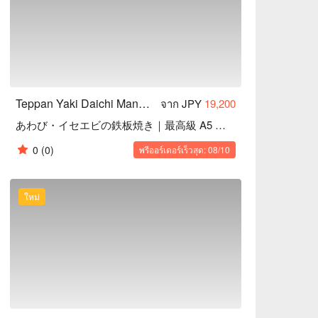
kinawan Agu pork, sirloin, filet, and more

ncluding abalone and lobster

aries, birthdays, or special celebrations

y the chef, adding excitement to your meal

Teppan Yaki Daichi Manza Cape｜Highly Rated Teppanyaki in Onna, Okinawa
จาก JPY
19,200
あわび・イセエビの鉄板焼き｜最高級 A5 ランク黒毛和牛シャトーブリアン
s CAVE OKINAWA limestone cave, Blue Cave, 
0
(0)
พรีออร์เดอร์เร็วสุด: 08/10
by hotels

y fine drinks without worrying about 
ใหม่