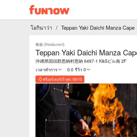
โอกินาว่า
/
Teppan Yaki Daichi Manza Cape
餐廳 (Restaurant)
Teppan Yaki Daichi Manza Cap
沖縄県国頭郡恩納村恩納 6497-1 K&Sビル南 2F
เวลาทำการ
0.0
·
รีวิว 0
พรีออร์เดอร์เร็วสุด: 08/10