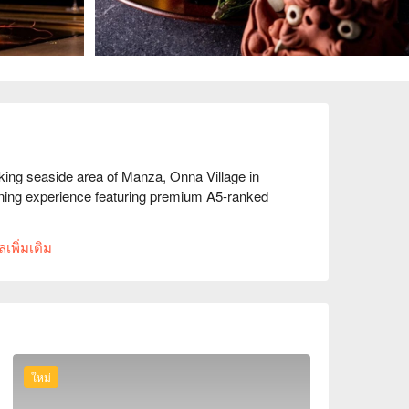
ing seaside area of Manza, Onna Village in 
ining experience featuring premium A5-ranked 
h the chef expertly grill seasonal Okinawan 
เพิ่มเติม
yes. A feast for all five senses, creating an 
y recommended by 100 people: "Excellent, 
 Will come again!"

he luxurious combination of premium abalone 
ใหม่
er filet, or the most prized Chateaubriand for 