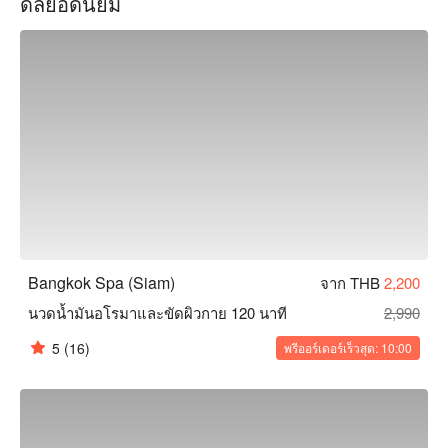
ดีลยอดนิยม
บรรยากาศภายในร้านเรียบง่ายและสว่างไสว สะอาดและสะดวก
สบาย บรรยากาศเงียบสงบ หลังจากการช็อปปิ้ง ร้านนี้เป็น
โอเอซิสที่สามารถชาร์จพลังได้อย่างรวดเร็ว ทำให้คุณสามารถหา
ช่วงเวลาสงบและผ่อนคลายได้แม้ในย่านที่พลุกพล่าน

ช่างนวดของ Bangkok Spa ทุกคนได้รับการฝึกอบรมอย่างมือ
อาชีพ มีทักษะที่ชำนาญและละเอียดอ่อน ไม่ว่าจะเป็นการนวด
ไทยแบบคลาสสิก หรือการนวดฝ่าเท้าเพื่อลดความเมื่อยล้าของ
เท้า ก็สามารถช่วยบรรเทาความไม่สบายของร่างกายและฟื้นฟู
พลังงานได้อย่างมีประสิทธิภาพ

ร้านตั้งอยู่ใกล้สถานี BTS สยาม และสถานี BTS สนามกีฬาแห่ง
ชาติ สามารถเดินจากสถานีใดก็ได้ไปยังร้านได้อย่างสะดวก ทำเล
Bangkok Spa (Siam)
จาก THB
2,200
ที่ตั้งดีมาก

นวดน้ำมันอโรมาและขัดผิวกาย 120 นาที
2,990
Bangkok Spa (Siam) จอง, Bangkok Spa (Siam) ราคา, 
5
(16)
พรีออร์เดอร์เร็วสุด: 10:00
Bangkok Spa (Siam) โปรโมชั่น ดูทันที⬇︎