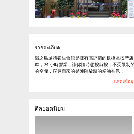
รายละเอียด
湯之島足體養生會館是擁有高評價的板橋區按摩店
摩，24 小時營業，讓你隨時想按就按，不受限
的空間，撲鼻而來的是陣陣放鬆的精油香氛！

湯之島 評價：Google 4.8 星、平台 4.9 星好評

แสดงข้อมูล
湯之島提供特殊中西經絡疏通技法，一應俱全，等
和。 

湯之島擁有數百坪的環境，裝潢現代、營造舒適放鬆
湯之島足體養生會館預約、湯之島足體養生會館價
ดีลยอดนิยม