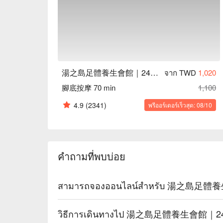
湯之島足體養生會館｜24H 按摩
จาก TWD
1,020
腳底按摩 70 min
1,100
4.9
(2341)
พรีออร์เดอร์เร็วสุด: 08/10
คำถามที่พบบ่อย
สามารถจองออนไลน์สำหรับ 湯之島足體養生
วิธีการเดินทางไป 湯之島足體養生會館｜2