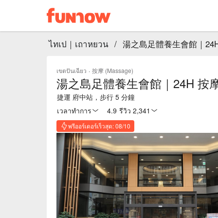
ไทเป｜เถาหยวน
/
湯之島足體養生會館｜24H
เขตปันเฉียว
·
按摩 (Massage)
湯之島足體養生會館｜24H 按
捷運 府中站，步行 5 分鐘
เวลาทำการ
4.9
·
รีวิว 2,341
พรีออร์เดอร์เร็วสุด: 08/10