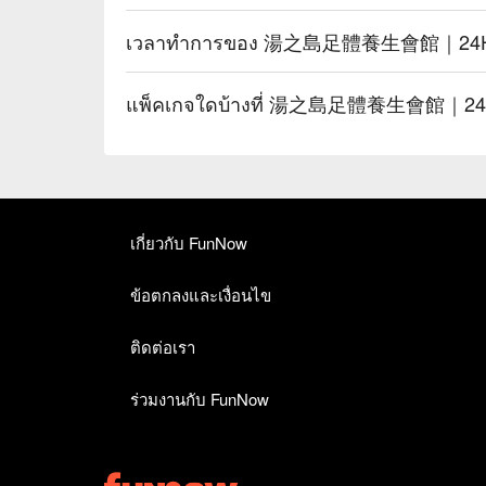
เวลาทำการของ 湯之島足體養生會館｜24
แพ็คเกจใดบ้างที่ 湯之島足體養生會館｜24H
เกี่ยวกับ FunNow
ข้อตกลงและเงื่อนไข
ติดต่อเรา
ร่วมงานกับ FunNow