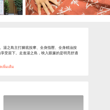
。湯之島主打腳底按摩、全身指壓、全身精油按
制的享受當下。走進湯之島，映入眼簾的是明亮舒適
เพิ่มเติม
待您親身體驗身心輕盈的舒暢、逃離喧囂的平
的氛圍，湯之島是一座讓人身心放鬆的島嶼。 

格、湯之島足體養生會館優惠立刻查看⬇︎