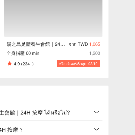
湯之島足體養生會館｜24H 按摩
จาก TWD
1,065
全身指壓 60 min
1,200
4.9
(2341)
พรีออร์เดอร์เร็วสุด: 08/10
會館｜24H 按摩 ได้หรือไม่?
4H 按摩 ?