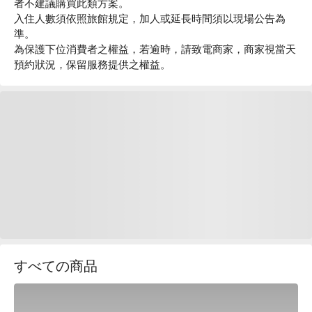
者不建議購買此類方案。
入住人數須依照旅館規定，加人或延長時間須以現場公告為
準。
為保護下位消費者之權益，若逾時，請致電商家，商家視當天
預約狀況，保留服務提供之權益。
すべての商品