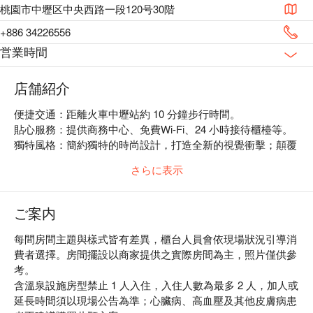
桃園市中壢区中央西路一段120号30階
+886 34226556
営業時間
店舗紹介
便捷交通：距離火車中壢站約 10 分鐘步行時間。

貼心服務：提供商務中心、免費Wi-Fi、24 小時接待櫃檯等。

獨特風格：簡約獨特的時尚設計，打造全新的視覺衝擊；顛覆
高貴奢華的傳統思維，強調平價享受極致的創意美學。
さらに表示
ご案内
每間房間主題與樣式皆有差異，櫃台人員會依現場狀況引導消
費者選擇。房間擺設以商家提供之實際房間為主，照片僅供參
考。
含溫泉設施房型禁止 1 人入住，入住人數為最多 2 人，加人或
延長時間須以現場公告為準；心臟病、高血壓及其他皮膚病患