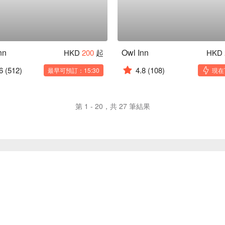
nn
Owl Inn
HKD
200
起
HKD
6
(512)
4.8
(108)
最早可預訂：15:30
現在
第 1 - 20，共 27 筆結果