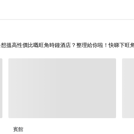
折扣✨想搵高性價比嘅旺角時鐘酒店？整理給你啦！快睇下旺
賓館