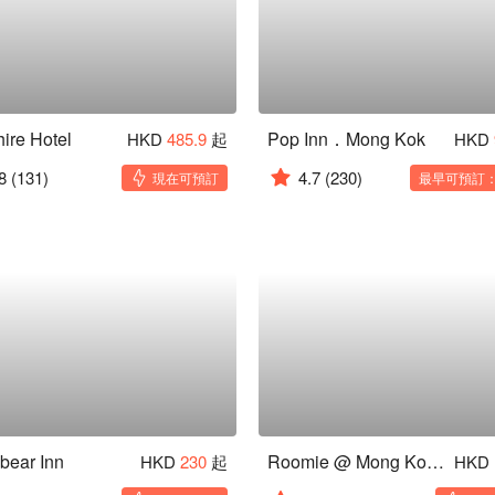
hire Hotel
Pop Inn．Mong Kok
HKD
485.9
起
HKD
8
(131)
4.7
(230)
現在可預訂
最早可預訂：0
 bear Inn
Roomie @ Mong Kok 25/F
HKD
230
起
HKD