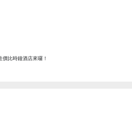
性價比時鐘酒店來囉！