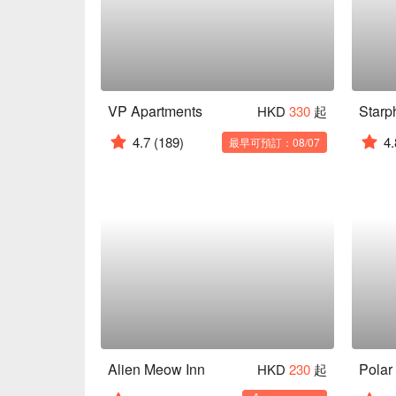
VP Apartments
Starp
HKD
330
起
4.7
(189)
4.
最早可預訂：08/07
Alien Meow Inn
Polar
HKD
230
起