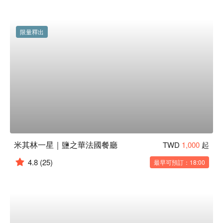
限量釋出
米其林一星｜鹽之華法國餐廳
TWD
1,000
起
4.8
(25)
最早可預訂：18:00