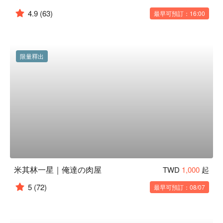
4.9
(63)
最早可預訂：16:00
限量釋出
米其林一星｜俺達の肉屋
TWD
1,000
起
5
(72)
最早可預訂：08/07