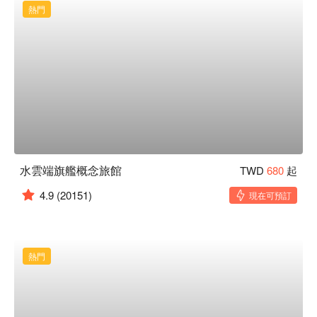
熱門
水雲端旗艦概念旅館
TWD
680
起
4.9
(20151)
現在可預訂
熱門