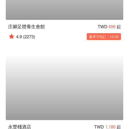
庄腳足體養生會館
TWD
699
起
4.9
(2273)
最早可預訂：12:00
永豐棧酒店
TWD
1,180
起