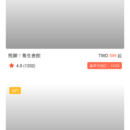
熊腳ㄚ養生會館
TWD
599
起
4.9
(1332)
最早可預訂：10:00
熱門