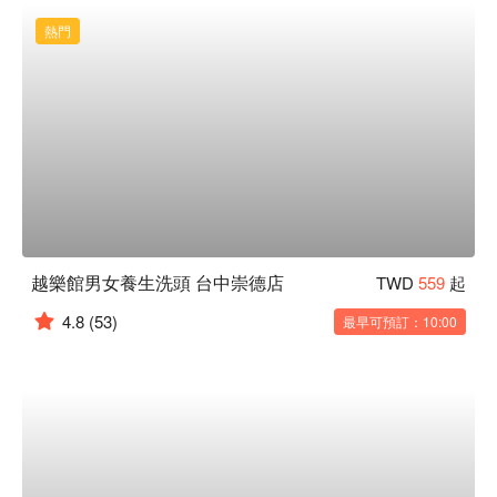
熱門
越樂館男女養生洗頭 台中崇德店
TWD
559
起
4.8
(53)
最早可預訂：10:00