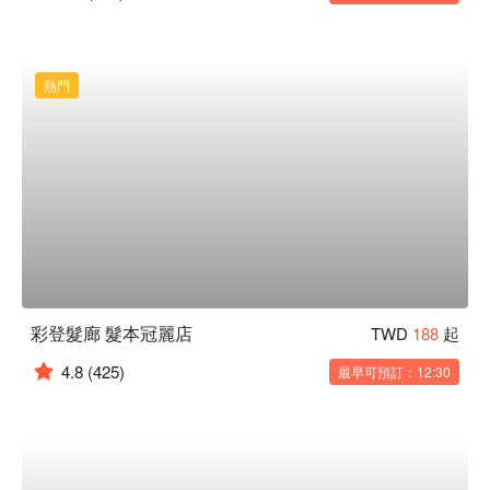
熱門
彩登髮廊 髮本冠麗店
TWD
188
起
4.8
(425)
最早可預訂：12:30