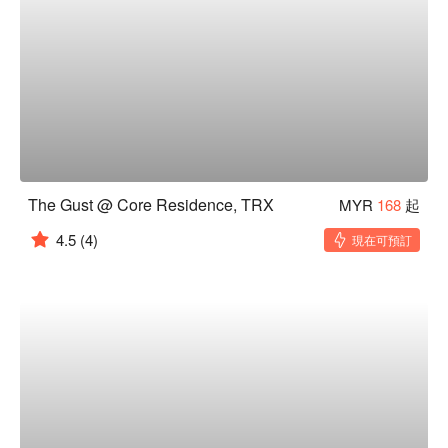
The Gust @ Core Residence, TRX
MYR
168
起
4.5
(4)
現在可預訂