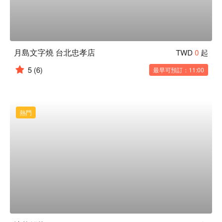
月島文字燒 台北忠孝店
TWD
0
起
5
(6)
最早可預訂：11:00
熱門