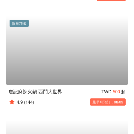
限量釋出
詹記麻辣火鍋 西門大世界
TWD
500
起
4.9
(144)
最早可預訂：08/09