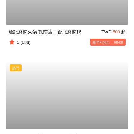
詹記麻辣火鍋 敦南店｜台北麻辣鍋
TWD
500
起
5
(636)
最早可預訂：08/09
熱門