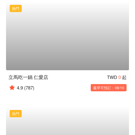
熱門
立馬吃一鍋 仁愛店
TWD
0
起
4.9
(787)
最早可預訂：08/10
熱門