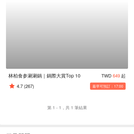
林柏食参涮涮鍋｜鍋際大賞Top 10
TWD
649
起
4.7
(267)
最早可預訂：17:00
第 1 - 1，共 1 筆結果