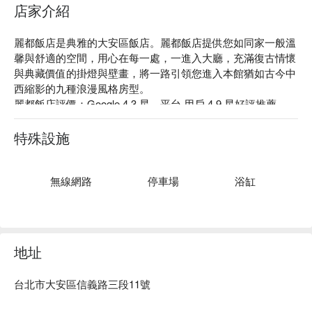
店家介紹
麗都飯店是典雅的大安區飯店。麗都飯店提供您如同家一般溫
馨與舒適的空間，用心在每一處，一進入大廳，充滿復古情懷
與典藏價值的掛燈與壁畫，將一路引領您進入本館猶如古今中
西縮影的九種浪漫風格房型。

麗都飯店評價：Google 4.3 星、平台 用戶 4.9 星好評推薦

麗都飯店推薦：離捷運大安森林站僅需步行 4 分鐘，擁有優越
的地理位置。館內充滿古典氛圍的設計，典雅的家具裝潢，為
特殊設施
整體注入沈穩的氣息，成為國際旅客及國人的最佳選擇。

麗都飯店優惠、麗都飯店住宿方案、麗都飯店休息方案立刻查
看⬇︎
無線網路
停車場
浴缸
地址
台北市大安區信義路三段11號