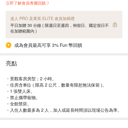
立即了解會員專屬回饋
達人 PRO 及菁英 ELITE 會員加碼禮
平日加贈 30 分鐘 ( 限週日至週四，例假日、國定假日不
在加贈範圍內 )
成為會員最高可享 3% Fun 幣回饋
亮點
・景觀客房房型；2 小時。
・住房含車位 ( 限高 2 公尺，數量有限恕無法保留 )。
・1 張雙人床。
・禁止攜帶寵物。
・全館禁菸。
・入住人數最多為 2 人，加人或延長時間須以現場公告為準。