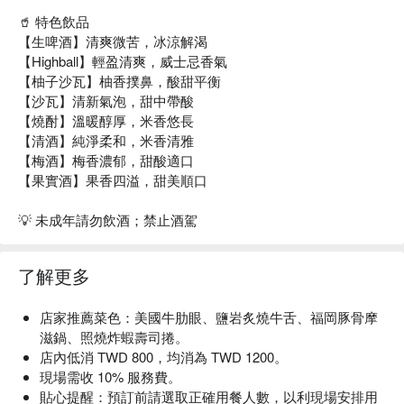
🥤 特色飲品
【生啤酒】清爽微苦，冰涼解渴
【Highball】輕盈清爽，威士忌香氣
【柚子沙瓦】柚香撲鼻，酸甜平衡
【沙瓦】清新氣泡，甜中帶酸
【燒酎】溫暖醇厚，米香悠長
【清酒】純淨柔和，米香清雅
【梅酒】梅香濃郁，甜酸適口
【果實酒】果香四溢，甜美順口
💡 未成年請勿飲酒；禁止酒駕
了解更多
店家推薦菜色：美國牛肋眼、鹽岩炙燒牛舌、福岡豚骨摩
滋鍋、照燒炸蝦壽司捲。
店內低消 TWD 800，均消為 TWD 1200。
現場需收 10% 服務費。
貼心提醒：預訂前請選取正確用餐人數，以利現場安排用