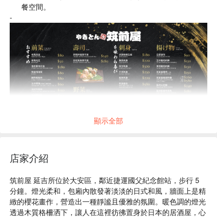
餐空間。
-
顯示全部
店家介紹
筑前屋 延吉所位於大安區，鄰近捷運國父紀念館站，步行 5 
分鐘。燈光柔和，包廂內散發著淡淡的日式和風，牆面上是精
緻的櫻花畫作，營造出一種靜謐且優雅的氛圍。暖色調的燈光
透過木質格柵洒下，讓人在這裡彷彿置身於日本的居酒屋，心