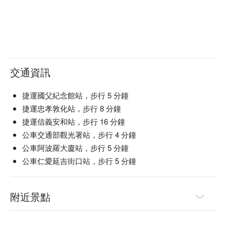
【唐揚炸雞】外皮金黃，雞肉多汁嫩滑

【福岡炒拉麵】麵條彈牙，搭配香濃醬汁

【冰花煎餃】底部酥脆，餡料鮮美多汁

【極黑牛小排】肉質細膩，炭火帶出香氣

【和牛漢堡排】肉質柔嫩，飽含肉汁

【干貝刺身】鮮嫩多汁，入口即化

【豬腸串】外焦內嫩，口感豐富

交通資訊
【豬舌串】炭烤香氣，口感爽脆

【豬心串】口感紮實，炭香濃郁

捷運國父紀念館站，步行 5 分鐘
捷運忠孝敦化站，步行 8 分鐘
🥤 特色飲品

捷運信義安和站，步行 16 分鐘
【生啤酒】清爽微苦，冰涼解渴

公車交通部觀光署站，步行 4 分鐘
【Highball】輕盈清爽，威士忌香氣

【柚子沙瓦】柚香撲鼻，酸甜平衡

公車阿波羅大廈站，步行 5 分鐘
【沙瓦】清新氣泡，甜中帶酸

公車仁愛延吉街口站，步行 5 分鐘
【燒酎】溫暖醇厚，米香悠長

【清酒】純淨柔和，米香清雅

【梅酒】梅香濃郁，甜酸適口

附近景點
【果實酒】果香四溢，甜美順口

💡 未成年請勿飲酒；禁止酒駕