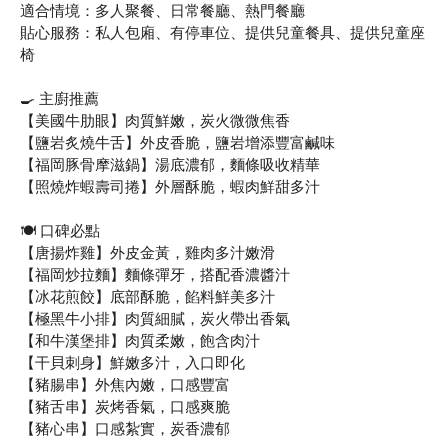
適合情境：多人聚餐、日常餐廳、熱門餐廳
貼心服務：私人包廂、有停車位、提供兒童餐具、提供兒童座
椅
🍳 主廚推薦
【美國牛肋眼】肉質鮮嫩，炭火微微焦香
【鹽岩炙燒牛舌】外皮香脆，鹽岩增添豐富鹹味
【福岡豚骨摩滋鍋】湯底濃郁，麵條吸收精華
【照燒炸蝦壽司捲】外層酥脆，蝦肉鮮甜多汁
🍽️ 口碑必點
【唐揚炸雞】外皮金黃，雞肉多汁嫩滑
【福岡炒拉麵】麵條彈牙，搭配香濃醬汁
【冰花煎餃】底部酥脆，餡料鮮美多汁
【極黑牛小排】肉質細膩，炭火帶出香氣
【和牛漢堡排】肉質柔嫩，飽含肉汁
【干貝刺身】鮮嫩多汁，入口即化
【豬腸串】外焦內嫩，口感豐富
【豬舌串】炭烤香氣，口感爽脆
【豬心串】口感紮實，炭香濃郁