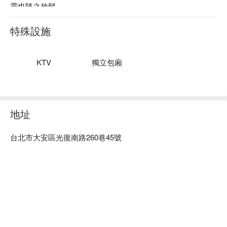
靈也隨之放鬆。

在如此迷人的環境中，享用美國牛肋眼、鹽岩炙燒牛舌與和牛
特殊設施
漢堡排等佳餚，無疑是提升聚會氛圍的完美催化劑。搭配柚子
沙瓦和生啤酒，讓每一刻都充滿歡愉，成為一場難以忘懷的美
食饗宴。

KTV
獨立包廂
🤩 玩樂情報

人均消費：店內低消 TWD 800，均消為 TWD 1200

適合情境：多人聚餐、日常餐廳、熱門餐廳

地址
貼心服務：私人包廂、有停車位、提供兒童餐具、提供兒童座
椅

台北市大安區光復南路260巷45號
🍳 主廚推薦

【美國牛肋眼】肉質鮮嫩，炭火微微焦香

【鹽岩炙燒牛舌】外皮香脆，鹽岩增添豐富鹹味

【福岡豚骨摩滋鍋】湯底濃郁，麵條吸收精華

【照燒炸蝦壽司捲】外層酥脆，蝦肉鮮甜多汁

🍽️ 口碑必點
