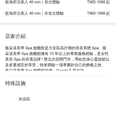
藍海舒活美人 40 min｜首次體驗
TWD 1599 起
藍海舒活美人 40 min｜非首次體驗
TWD 1999 起
店家介紹
薇朵漾美學 Spa 旗艦館是大安區高評價的美容美體 Spa。薇
朵漾美學 Spa 旗艦館擁有 10 年以上的專業服務經驗，是女性
美容 Spa 的首選品牌 ! 雙北共四間門市，帶給您身心靈放鬆以
及多重感官的享受，快來體驗一場專屬於自己的療癒之旅。

薇朵漾美學 Spa 旗艦館評價：Google 5 星好評

薇朵漾美學 Spa 旗艦館服務：我們提供臉部保養、身體放鬆
療程等服務

特殊設施
薇朵漾美學 Spa 旗艦館推薦：薇朵漾用誠摯的心與溫柔的服
務，打造專屬於您的紓壓秘境，透過溫柔手技與細緻照顧，讓
妳安心放下日常的緊繃與疲憊，像回到家一樣的放鬆感，在這
沐浴區
裡，妳可以安心被照顧，為忙碌的妳準備的一段放鬆時光。

薇朵漾美學 Spa 旗艦館預約、薇朵漾美學 Spa 旗艦館價格、