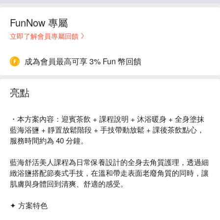
FunNow 專屬
立即了解會員專屬回饋
成為會員最高可享 3% Fun 幣回饋
亮點
・本方案內容：迎賓茶飲 + 課程說明 + 沐浴暖身 + 全身塗抹
藍海浴鹽 + 靜置放鬆階段 + 手技帶動放鬆 + 課後茶飲點心，
服務時間約為 40 分鐘。
藍海舒活美人課程為日常保養設計的全身去角質護理，透過細
緻浴鹽搭配節奏式手技，在溫和帶走表面老廢角質的同時，讓
肌膚與身體回到清爽、舒適的感受。
✦ 方案特色