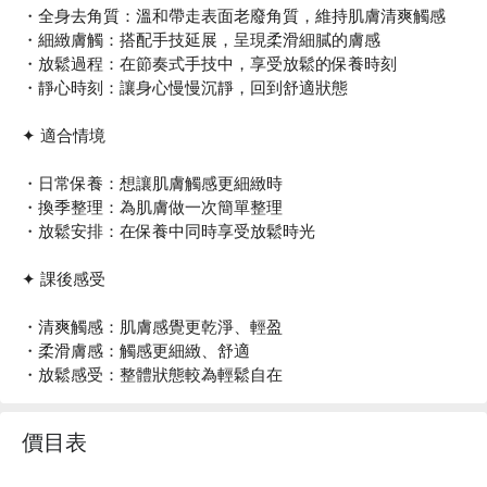
・全身去角質：溫和帶走表面老廢角質，維持肌膚清爽觸感
・細緻膚觸：搭配手技延展，呈現柔滑細膩的膚感
・放鬆過程：在節奏式手技中，享受放鬆的保養時刻
・靜心時刻：讓身心慢慢沉靜，回到舒適狀態
✦ 適合情境
・日常保養：想讓肌膚觸感更細緻時
・換季整理：為肌膚做一次簡單整理
・放鬆安排：在保養中同時享受放鬆時光
✦ 課後感受
・清爽觸感：肌膚感覺更乾淨、輕盈
・柔滑膚感：觸感更細緻、舒適
・放鬆感受：整體狀態較為輕鬆自在
價目表