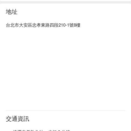
薇朵漾美學 Spa 旗艦館優惠立刻查看 ⬇︎
地址
台北市大安區忠孝東路四段210-1號8樓
交通資訊