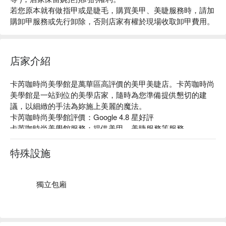
若您原本就有做指甲或是睫毛，購買美甲、美睫服務時，請加
購卸甲服務或先行卸除，否則店家有權於現場收取卸甲費用。
店家介紹
卡芮咖時尚美學館是萬華區高評價的美甲美睫店。卡芮咖時尚
美學館是一站到位的美學店家，隨時為您準備提供懇切的建
議，以細緻的手法為妳施上美麗的魔法。

卡芮咖時尚美學館評價：Google 4.8 星好評

卡芮咖時尚美學館服務：提供美甲、美睫服務等服務。

卡芮咖時尚美學館推薦：皆由專業老師團隊服務，提供專業且
客製化的服務，可溝通您的需求，打造專屬於你的風格！

特殊設施
卡芮咖時尚美學館預約、卡芮咖時尚美學館價格、卡芮咖時尚
美學館優惠立刻查看 ⬇︎
獨立包廂