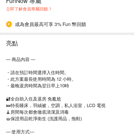
FunNow 專屬
立即了解會員專屬回饋
成為會員最高可享 3% Fun 幣回饋
亮點
— 商品內容 —
・請在預訂時間選擇入住時間。
・此方案最長使用時間為 12 小時。
・最晚退房時間為翌日早上10時
🔐全自助入住及退房 免尷尬
🛌特長睡床，羽絨被，空調，私人浴室，LCD 電視
🧹房間每次都會徹底清潔及消毒
🧽保證用品乾淨衛生 (洗護用品，拖鞋)
— 使用方式—