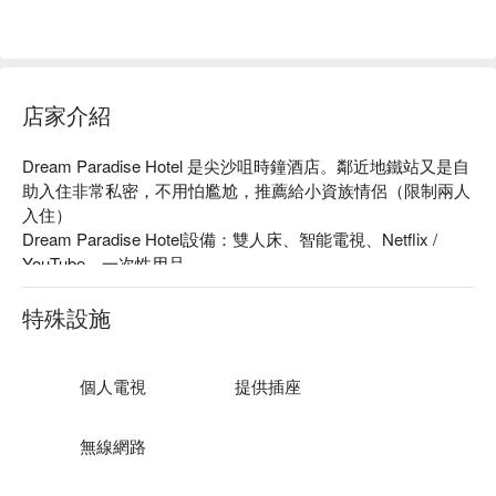
店家介紹
Dream Paradise Hotel 是尖沙咀時鐘酒店。鄰近地鐵站又是自
助入住非常私密，不用怕尷尬，推薦給小資族情侶（限制兩人
入住）

Dream Paradise Hotel設備：雙人床、智能電視、Netflix / 
YouTube、一次性用品

Dream Paradise Hotel推薦：距離旺角地鐵站僅有 3 分鐘步
行、自助 check in 
特殊設施
個人電視
提供插座
無線網路