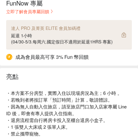
FunNow 專屬
立即了解會員專屬回饋
達人 PRO 及菁英 ELITE 會員加碼禮
延退 1小時
(04/30-5/3.每周六.國定假日不適用於延退1HRS 專案)
成為會員最高可享 3% Fun 幣回饋
亮點
・本方案不分房型，實際入住以現場房況為主；6 小時 。
・若晚到者將按訂單「預訂時間」計算，敬請體諒。
・因為無人自動入住旅店，請至旅店門口加入店家專屬 Line
ID 後，即會有專人提供入住指南。
・退房流程需自行將房卡投入至櫃台退房小盒子。
・1 張雙人大床或 2 張單人床。
・禁止攜帶寵物。