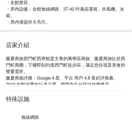
・全館禁菸。
・房內設備：全館無線網路、37-42 吋液晶電視、吹風機、冰
箱。
・房內僅提供大毛巾。
店家介紹
儷夏商旅西門町西寧館是文青的萬華區商旅。儷夏商旅位於西
門町商圈，下樓即刻到達西門町徒步區，滿足您住宿及美食的
雙重需求。

儷夏商旅評價：Google 4 星、平台 用戶 4.8 星好評推薦、
2019 年貓途鷹旅行者之選、營業衛生分級評核獲優等

儷夏商旅推薦：距捷運西門站步行 6 分鐘。館內以大地色系作
為主軸，從大廳一路延伸至客房內，給人一種寧靜舒適感，且
特殊設施
為了滿足多樣需求的旅客，更貼心提供吧台休憩區、足浴水療
池和自助洗衣房等設施。

儷夏商旅西門町西寧館優惠、儷夏商旅西門町西寧館住宿方
無線網路
案、儷夏商旅西門町西寧館休息方案立刻查看⬇︎