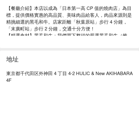
【餐廳介紹】本店以成為「日本第一高 CP 值的燒肉店」為目
標，提供價格實惠的高品質、美味肉品給客人，肉品來源則是
精挑細選的黑毛和牛。店家距離「秋葉原站」步行 4 分鐘，
「末廣町站」步行 2 分鐘，交通十分方便！

【精選食材】黑毛和牛：我們買下整頭的嚴選黑毛和牛（雌
牛），不浪費任何部位。

【店內氛圍】每桌配備烤肉爐，桌面寬敞舒適。您可以在輕鬆
時尚的環境中，享受頂級的和牛燒肉。
地址
東京都千代田区外神田 4 丁目 4-2 HULIC & New AKIHABARA
4F