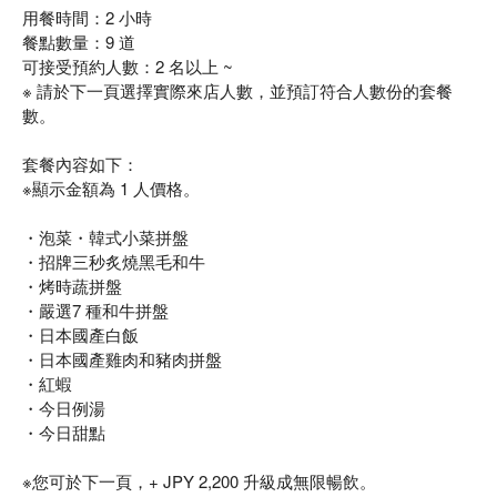
用餐時間：2 小時
餐點數量：9 道
可接受預約人數：2 名以上 ~
※ 請於下一頁選擇實際來店人數，並預訂符合人數份的套餐
數。
套餐內容如下：
※顯示金額為 1 人價格。
・泡菜・韓式小菜拼盤
・招牌三秒炙燒黑毛和牛
・烤時蔬拼盤
・嚴選7 種和牛拼盤
・日本國產白飯
・日本國產雞肉和豬肉拼盤
・紅蝦
・今日例湯
・今日甜點
※您可於下一頁，+ JPY 2,200 升級成無限暢飲。