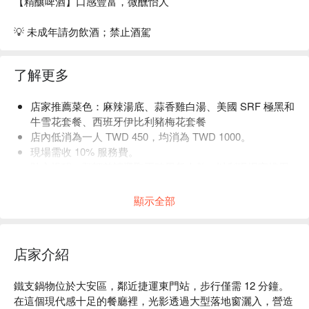
【精釀啤酒】口感豐富，微醺怡人
💡 未成年請勿飲酒；禁止酒駕
了解更多
店家推薦菜色：
麻辣湯底、蒜香雞白湯、美國 SRF 極黑和
牛雪花套餐、西班牙伊比利豬梅花套餐
店內低消為一人 TWD 450，均消為 TWD 1000。
現場需收 10% 服務費。
貼心提醒：預訂前請選取正確用餐人數，以利現場安排用
餐空間。
顯示全部
店家介紹
鐵支鍋物位於大安區，鄰近捷運東門站，步行僅需 12 分鐘。
在這個現代感十足的餐廳裡，光影透過大型落地窗灑入，營造