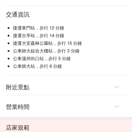
【日本廣島生蠔】海味鮮美，回味無窮

交通資訊
🍽️ 口碑必點

【日本鹿兒島 A5 和牛蜜臀】油花均勻，入口甘甜

【國宴桂丁蛤蜊雞腿】鮮嫩多汁，沁人心脾

捷運東門站，步行 12 分鐘
【鐵支四大天丸拼盤】外酥內嫩，各具風味

捷運古亭站，步行 14 分鐘
【手煎原味蛋餃】金黃酥脆，香氣撲鼻

捷運大安森林公園站，步行 15 分鐘
【廣島牡蠣】海味鮮美，回味無窮

公車師大綜合大樓站，步行 3 分鐘
公車溫州街口站，步行 5 分鐘
🥤 特色飲品

【冬瓜檸檬飲】清新解渴，回甘悠長

公車師大站，步行 6 分鐘
【韓國柚子蜜茶飲】微酸甘甜，沁人心脾

【山楂洛神烏梅飲】酸甜開胃，清爽消暑

【古早味楊桃飲】風味獨特，酸甜適中

附近景點
【精釀啤酒】口感豐富，微醺怡人

💡 未成年請勿飲酒；禁止酒駕
營業時間
店家規範