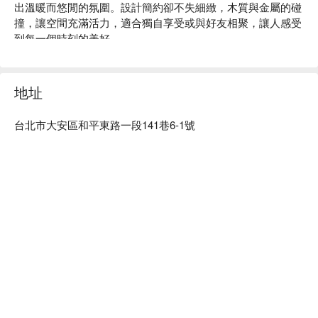
出溫暖而悠閒的氛圍。設計簡約卻不失細緻，木質與金屬的碰
撞，讓空間充滿活力，適合獨自享受或與好友相聚，讓人感受
到每一個時刻的美好。

美國 SRF 極黑和牛雪花套餐、日本廣島生蠔和蒜香雞白湯，
這些招牌元素如同點綴這場聚會的完美催化劑，讓人一秒切換
地址
到微醺的美好時刻，昇華整體用餐體驗。

台北市大安區和平東路一段141巷6-1號
🤩 玩樂情報

人均消費：店內低消為一人 TWD 450，均消為 TWD 1000

適合情境：一人獨享、多人聚餐、日常餐廳、家庭聚餐、朋友
聚餐、啤酒、現代裝潢、獲獎餐廳、午餐、晚餐、宵夜

貼心服務：親子友善、寵物友善、素食友善、肉食主義、爽吃
海鮮

🍳 主廚推薦

【美國 SRF 極黑和牛雪花套餐】肉質厚實飽滿，入口即化

【蒜香雞白湯】清香撲鼻，湯頭濃郁

【麻辣湯底】微辛解膩，暖心暖胃

【西班牙伊比利豬梅花套餐】純淨無腥味，肉質細嫩
