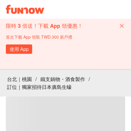
限時 3 倍送！下載 App 領優惠！
首次下載 App 領取 TWD 300 新戶禮
使用 App
台北｜桃園
/
鐵支鍋物・酒食製作
/
訂位｜獨家招待日本廣島生蠔