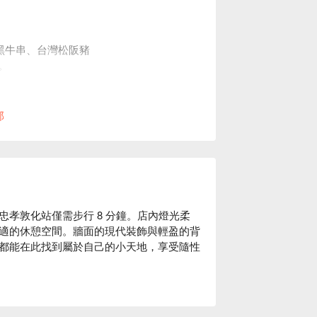
黑牛串、台灣松阪豬
0。
現場安排用餐空間。
部
孝敦化站僅需步行 8 分鐘。店內燈光柔
適的休憩空間。牆面的現代裝飾與輕盈的背
都能在此找到屬於自己的小天地，享受隨性
生蠔，這些招牌佳餚如同點綴這場聚會的完
aberg 氣泡飲則為這場盛宴添上清新的微醺