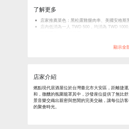
了解更多
店家推薦菜色：黑松露雞腿肉串、美國安格斯
店內低消為一人 TWD 500，均消為 TWD 100
現場需收 10% 服務費。
貼心提醒：預訂前請選取正確用餐人數，以利
顯示全
店家介紹
燃點現代居酒屋位於台灣臺北市大安區，距離捷運忠
和，微醺的氛圍籠罩其中，沙發座位提供了無比舒
景音樂交織出親密與悠閒的完美交融，讓每位訪客
的聚會時光。

黑松露雞腿肉串、美國安格斯黑牛串、日本宮城縣
美催化劑，讓每一次的用餐體驗都如夢似幻，Bund