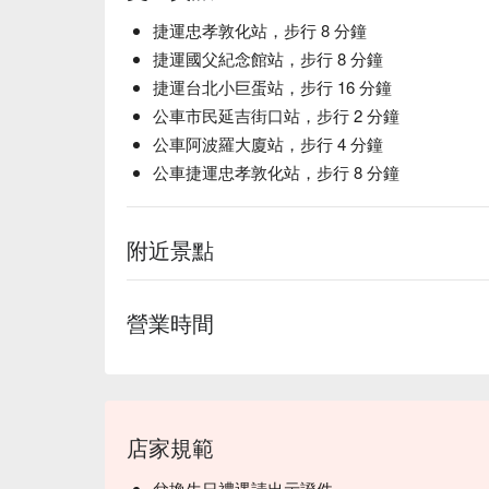
【香檳】氣泡細緻，微酸回甘  

捷運忠孝敦化站，步行 8 分鐘
💡 未成年請勿飲酒；禁止酒駕
捷運國父紀念館站，步行 8 分鐘
捷運台北小巨蛋站，步行 16 分鐘
公車市民延吉街口站，步行 2 分鐘
公車阿波羅大廈站，步行 4 分鐘
公車捷運忠孝敦化站，步行 8 分鐘
附近景點
營業時間
店家規範
兌換生日禮遇請出示證件。