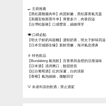
🍳 主廚推薦
【黑松露雞腿肉串】肉質鮮嫩，黑松露香氣充盈
【美國安格斯黑牛串】厚實多汁，肉香四溢
【台灣松阪豬】口感豐富，細緻彈牙
🍽️ 口碑必點
【明太子鮮奶烏龍麵】濃郁奶香，明太子鮮味四溢
【日本宮城縣生蠔】新鮮滑嫩，海洋氣息撲鼻
🥤 特色飲品
【Bundaberg 氣泡飲】百香果與血橙的活潑滋味
【日本酒】清冽爽口，餘韻悠長
【紅白葡萄酒】紅的深邃，白的清新
【香檳】氣泡細緻，微酸回甘
💡 未成年請勿飲酒；禁止酒駕