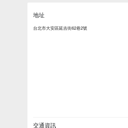
感。

地址
🤩 玩樂情報  

人均消費：店內低消為一人 TWD 500，均消為 TWD 
適合情境：多人聚餐、日常餐廳、朋友聚餐、宵夜  
台北市大安區延吉街62巷2號
貼心服務：肉食主義、爽吃海鮮  

🍳 主廚推薦  

【黑松露雞腿肉串】肉質鮮嫩，黑松露香氣充盈  

【美國安格斯黑牛串】厚實多汁，肉香四溢  

【台灣松阪豬】口感豐富，細緻彈牙  

🍽️ 口碑必點  

【明太子鮮奶烏龍麵】濃郁奶香，明太子鮮味四溢  
【日本宮城縣生蠔】新鮮滑嫩，海洋氣息撲鼻  

🥤 特色飲品  

【Bundaberg 氣泡飲】百香果與血橙的活潑滋味  

【日本酒】清冽爽口，餘韻悠長  

【紅白葡萄酒】紅的深邃，白的清新  

交通資訊