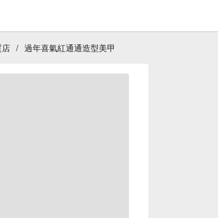
質店
/
過年喜氣紅通通造型美甲