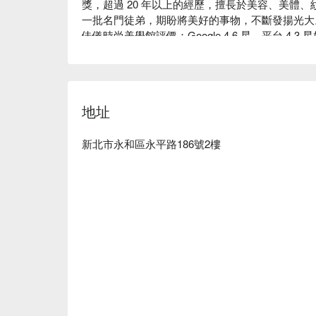
獎，超過 20 年以上的經歷，擅長於美容、美體
一批名門徒弟，期盼將美好的事物，不斷發揚光大。
佳儀時尚美學館評價：Google 4.6 星、平台 4.3 星
佳儀時尚美學館服務：店內提供了複合式的美業服
務，將於 平台 上提供給所有愛美的男男女女們。

佳儀時尚美學館推薦：主打全身筋絡油壓、光療單色凝膠
佳儀時尚美學館預約、佳儀時尚美學館價格立刻查看
地址
新北市永和區永平路186號2樓