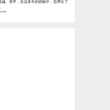
、紋繡、美甲，在這多年的經驗中，也帶出了


好評

務，美甲、美睫、美容、按摩、采耳等服
單色 / 貓眼 / 跳色。

⬇︎