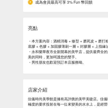
成為會員最高可享 3% Fun 幣回饋
亮點
・本方案內容：酒精消毒 + 修型 + 磨死皮 + 磨打粗
底膠 + 色膠 + 加固膠薄刷一層 + 封膠層 + 上指
・永和樂華夜市全新開幕的美甲店，提供最齊全的
美的同時，更加呵護您的雙手。
・男性朋友也歡迎預訂本店服務呦。
店家介紹
佳儀時尚美學館是擁有高評價的美甲美睫店。佳儀
極度的要求投射在每一位來變美的水水上，是經營