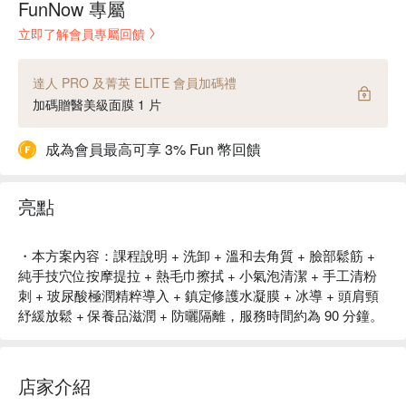
FunNow 專屬
立即了解會員專屬回饋
達人 PRO 及菁英 ELITE 會員加碼禮
加碼贈醫美級面膜 1 片
成為會員最高可享 3% Fun 幣回饋
亮點
・本方案內容：課程說明 + 洗卸 + 溫和去角質 + 臉部鬆筋 +
純手技穴位按摩提拉 + 熱毛巾擦拭 + 小氣泡清潔 + 手工清粉
刺 + 玻尿酸極潤精粹導入 + 鎮定修護水凝膜 + 冰導 + 頭肩頸
紓緩放鬆 + 保養品滋潤 + 防曬隔離，服務時間約為 90 分鐘。
店家介紹