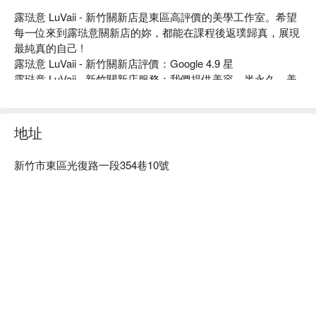
露琺意 LuVaii - 新竹關新店是東區高評價的美學工作室。希望
每一位來到露琺意關新店的妳，都能在課程後返璞歸真，展現
最純真的自己 !

露琺意 LuVaii - 新竹關新店評價：Google 4.9 星

露琺意 LuVaii - 新竹關新店服務：我們提供美容、半永久、美
甲美睫、按摩等服務等服務

露琺意 LuVaii - 新竹關新店推薦：專業團隊會依照每個人不同
的狀態，提供專業且客製化的服務，評估、建議、皮膚狀況、
地址
尊重與溝通，再安排最適合的方案搭配。

露琺意 LuVaii - 新竹關新店預約、露琺意 LuVaii - 新竹關新店
新竹市東區光復路一段354巷10號
價格、露琺意 LuVaii - 新竹關新店優惠立刻查看 ⬇︎