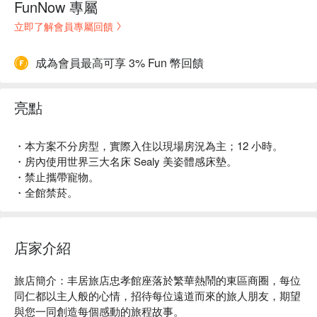
FunNow 專屬
立即了解會員專屬回饋
成為會員最高可享 3% Fun 幣回饋
亮點
・本方案不分房型，實際入住以現場房況為主；12 小時。
・房內使用世界三大名床 Sealy 美姿體感床墊。
・禁止攜帶寵物。
・全館禁菸。
店家介紹
旅店簡介：丰居旅店忠孝館座落於繁華熱鬧的東區商圈，每位
同仁都以主人般的心情，招待每位遠道而來的旅人朋友，期望
與您一同創造每個感動的旅程故事。
