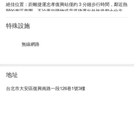
絕佳位置：距離捷運忠孝復興站僅約 3 分鐘步行時間，鄰近熱
鬧的東區商圈，不論逛街購物或是搭捷運出外旅遊都十分方
便。

貼心服務：提供免費 Wi-Fi、24 小時接待櫃台、商務中心等。
特殊設施
無線網路
地址
台北市大安區復興南路一段126巷1號3樓