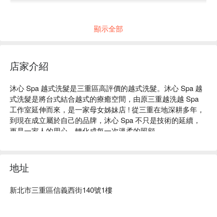
顯示全部
ASMR 沉浸式越式洗髮
店家介紹
沐心 Spa 越式洗髮是三重區高評價的越式洗髮。沐心 Spa 越
式洗髮是將台式結合越式的療癒空間，由原三重越洗越 Spa 
工作室延伸而來，是一家母女姊妹店 ! 從三重在地深耕多年，
到現在成立屬於自己的品牌，沐心 Spa 不只是技術的延續，
更是一家人的用心，轉化成每一次溫柔的照顧。

沐心 Spa 越式洗髮評價：Google 4.9 星好評

沐心 Spa 越式洗髮服務：我們提供肩頸按摩、背部按摩、頭
部按摩放鬆、越式洗髮等服務

地址
沐心 Spa 越式洗髮推薦：絕佳按摩師，嚴選台籍女性按摩師
親自操刀服務。

新北市三重區信義西街140號1樓
沐心 Spa 越式洗髮預約、沐心 Spa 越式洗髮價格、沐心 Spa 
越式洗髮優惠立刻查看 ⬇︎