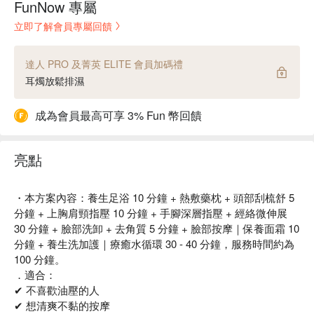
FunNow 專屬
立即了解會員專屬回饋
達人 PRO 及菁英 ELITE 會員加碼禮
耳燭放鬆排濕
成為會員最高可享 3% Fun 幣回饋
亮點
・本方案內容：養生足浴 10 分鐘 + 熱敷藥枕 + 頭部刮梳舒 5
分鐘 + 上胸肩頸指壓 10 分鐘 + 手腳深層指壓 + 經絡微伸展
30 分鐘 + 臉部洗卸 + 去角質 5 分鐘 + 臉部按摩｜保養面霜 10
分鐘 + 養生洗加護｜療癒水循環 30 - 40 分鐘，服務時間約為
100 分鐘。
．適合：
✔ 不喜歡油壓的人
✔ 想清爽不黏的按摩