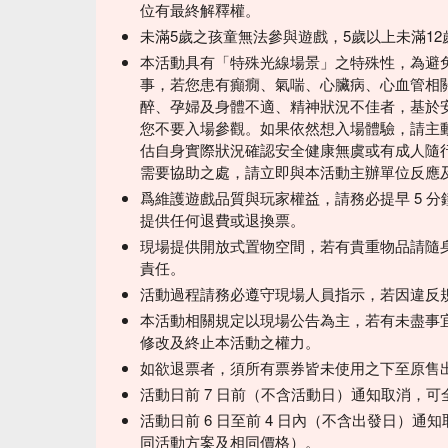
位有最終解釋權。
未滿5歲之孩童無法參與遊戲，5歲以上未滿1
本活動具有「特殊光線場景」之特殊性，為避
事，若您患有癲癇、氣喘、心臟病、心血管相
醉、孕婦及身體不適、精神狀況不佳者，基於
您不要入場參觀。如果依然想入場體驗，請主
估自身實際狀況確認安全健康無虞或有成人隨
需要協助之處，請立即與本活動主辦單位反應
爲維護遊戲品質與玩家權益，請務必提早 5 
提供任何退費或退換票。
現場提供開放式置物空間，若有貴重物品請隨身攜
責任。
活動過程請務必遵守現場人員指示，若因違反
本活動相關規定以現場公告為主，若有未盡事
修改及終止本活動之權力。
如欲退票者，須所有票券皆未使用之下至原售
活動日前 7 日前（不含活動日）通知取消，可
活動日前 6 日至前 4 日內（不含出發日）通
同活動方案及相同價格）。