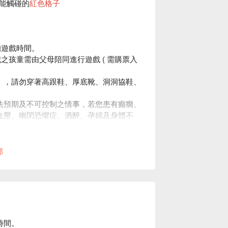
能觸碰的
紅色格子
扣遊戲時間。
 歲之孩童需由父母陪同進行遊戲 ( 需購票入
』，請勿穿著高跟鞋、厚底靴、洞洞協鞋、
法預期及不可控制之情事，若您患有癲癇、
血壓、幽閉恐懼症、酒醉、孕婦及身體不
遊戲。
與更改時間政策』。
部
時間。