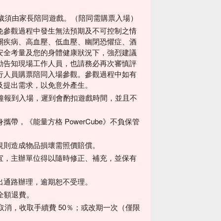
2歲須由家長陪同遊戲。（陪同需購票入場）
免參觀過程中發生無法預期及不可控制之情
關疾病、高血壓、低血壓、幽閉恐懼症、酒
安全考量及您的身體健康狀況下，強烈建議
動告知現場工作人員，也請務必再次審慎評
行人員購票陪同入場參觀。參觀過程中如有
及提出需求，以免意外產生。
分鐘報到入場，遲到會酌扣遊戲時間，並且不
帶，《能量方格 PowerCube》不負保管
規則造成物品損壞需照價賠償。
宜，主辦單位得以隨時修正、補充，並保有
出通路辦理，逾期恕不受理。
全額退費。
知取消，收取手續費 50％；或改期一次（僅限