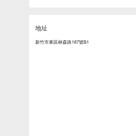
能量方格新竹店GOOGLE評價5.0星
地址
新竹市東區林森路187號B1