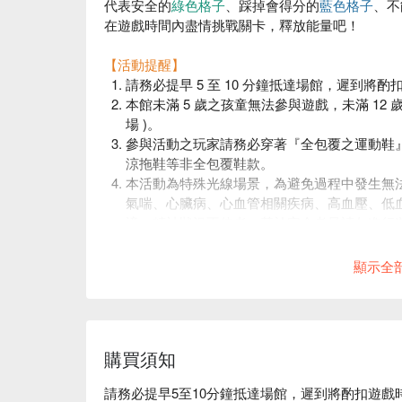
代表安全的
綠色格子
、踩掉會得分的
藍色格子
、不
在遊戲時間內盡情挑戰關卡，釋放能量吧！
【活動提醒】
請務必提早 5 至 10 分鐘抵達場館，遲到將酌
本館未滿 5 歲之孩童無法參與遊戲，未滿 12
場 )。
參與活動之玩家請務必穿著『全包覆之運動鞋
涼拖鞋等非全包覆鞋款。
本活動為特殊光線場景，為避免過程中發生無
氣喘、心臟病、心血管相關疾病、高血壓、低
適、精神狀況不佳者，基於安全考量請勿進行
相關退換票規定請詳閱FunNow平台之『取消
顯示全
購買須知
請務必提早5至10分鐘抵達場館，遲到將酌扣遊戲