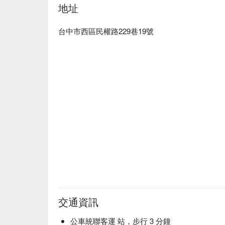
地址
⭐ Google 評分：4.8 / 3542 則評論

台中市西區民權路229巷19號
💁🏻 實用資訊

人均消費：依現場菜單為主 / 人

🍽️ 口碑必點

依現場菜單為準

💡 平台 懂吃筆記：本推薦由 AI 彙整網路熱
量，有害健康）
交通資訊
公車統聯客運 站，步行 3 分鐘