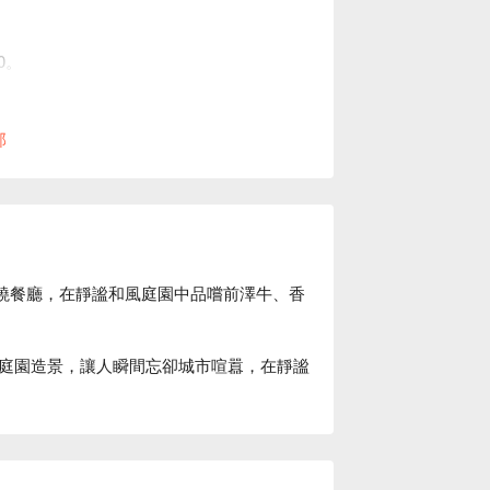
0。
現場安排用餐空間。
部
端燒餐廳，在靜謐和風庭園中品嚐前澤牛、香
庭園造景，讓人瞬間忘卻城市喧囂，在靜謐
：嚴選日本前澤牛、頂級香魚、鮑魚等夢幻
最純粹的美味。搭配一杯精選酒水，享受恰