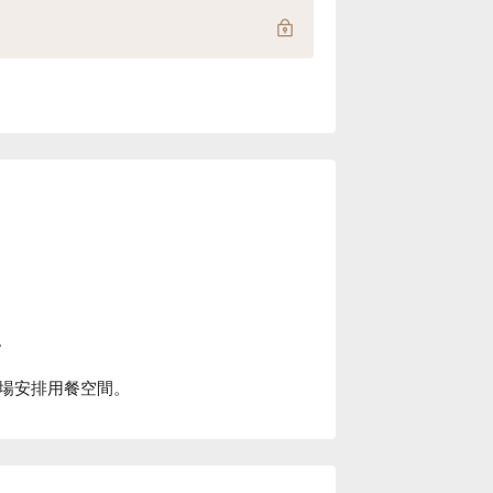
。
場安排用餐空間。